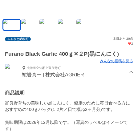
本日あと 20点
ふるさと納税可
2
Furano Black Garlic 400ｇ✕２P(黒にんにく)
みんなの投稿を見る
北海道空知郡上富良野町
蛇岩真一 | 株式会社AGRIER
商品説明
富良野育ちの美味しい黒にんにく。健康のために毎日食べる方に
おすすめの400ｇパック(1-2片／日で概ね2ヶ月分)です。
賞味期限は2026年12月以降です。（写真のラベルはイメージで
す）