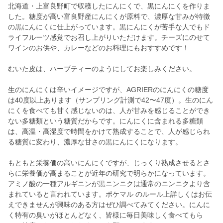
北海道・上富良野町で収穫したにんにくで、黒にんにくを作りま
した。糖度が高い富良野産にんにくが原料で、濃厚な甘みが特徴
の黒にんにくに仕上がっています。黒にんにくが苦手な人でもド
ライフルーツ感覚でお召し上がりいただけます。チーズにのせて
ワインのお供や、カレーなどのお料理にもおすすめです！
むいた皮は、ハーブティーのようにしてお楽しみください。
生のにんにくは辛いイメージですが、AGRIERのにんにくの糖度
は40度以上あります（サンプリング計測で42〜47度）。生のにん
にくを食べても甘く感じないのは、人が甘みを感じることができ
ない多糖類という糖質だからです。にんにくに含まれる多糖類
は、高温・高湿度で時間をかけて熟成することで、人が感じられ
る糖質に変わり、濃厚な甘さの黒にんにくになります。
もともと栄養価の高いにんにくですが、じっくり熟成させるとさ
らに栄養価が高まることが近年の研究で明らかになっています。
アミノ酸の一種アルギニンが黒ニンニクは通常のニンニクより含
まれていると言われています。ポケマル のルール上詳しくはお伝
えできませんが興味のある方はぜひ調べてみてください。にんに
く特有の臭いがほとんどなく、皆様に毎日美味しく食べてもら