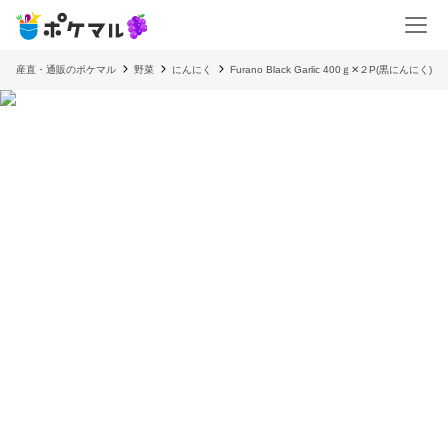
産直・通販のポケマル
野菜
にんにく
Furano Black Garlic 400ｇ✕２P(黒にんにく)