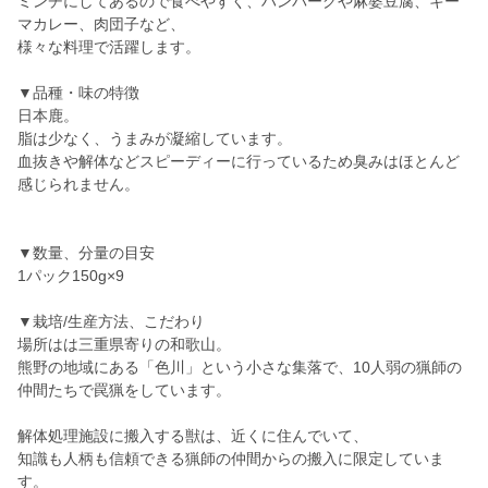
ミンチにしてあるので食べやすく、ハンバーグや麻婆豆腐、キー
マカレー、肉団子など、
様々な料理で活躍します。
▼品種・味の特徴
日本鹿。
脂は少なく、うまみが凝縮しています。
血抜きや解体などスピーディーに行っているため臭みはほとんど
感じられません。
▼数量、分量の目安
1パック150g×9
▼栽培/生産方法、こだわり
場所はは三重県寄りの和歌山。
熊野の地域にある「色川」という小さな集落で、10人弱の猟師の
仲間たちで罠猟をしています。
解体処理施設に搬入する獣は、近くに住んでいて、
知識も人柄も信頼できる猟師の仲間からの搬入に限定していま
す。