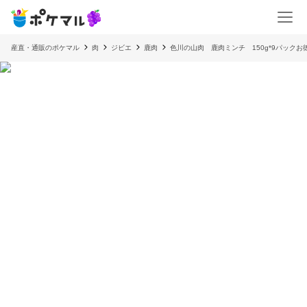
産直・通販のポケマル
肉
ジビエ
鹿肉
色川の山肉 鹿肉ミンチ 150g*9パックお