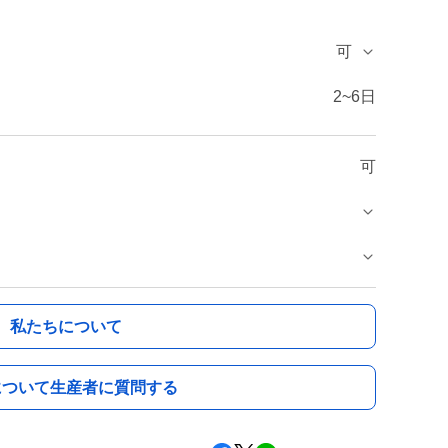
可
2~6日
可
私たちについて
について生産者に質問する