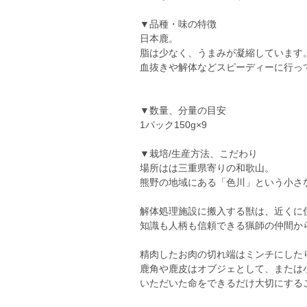
▼品種・味の特徴
日本鹿。
脂は少なく、うまみが凝縮しています
血抜きや解体などスピーディーに行っ
▼数量、分量の目安
1パック150g×9
▼栽培/生産方法、こだわり
場所はは三重県寄りの和歌山。
熊野の地域にある「色川」という小さ
解体処理施設に搬入する獣は、近くに
知識も人柄も信頼できる猟師の仲間か
精肉したお肉の切れ端はミンチにした
鹿角や鹿皮はオブジェとして、または
いただいた命をできるだけ大切にする