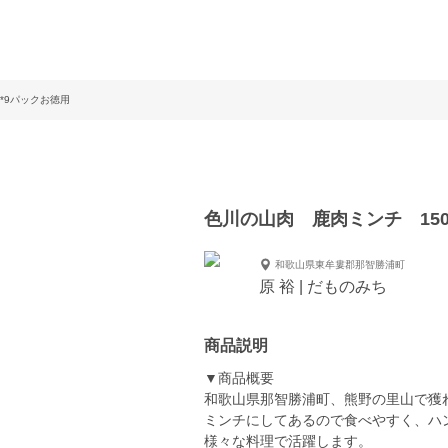
*9パックお徳用
色川の山肉 鹿肉ミンチ 150
和歌山県東牟婁郡那智勝浦町
原 裕 | だものみち
商品説明
▼商品概要
和歌山県那智勝浦町、熊野の里山で獲
ミンチにしてあるので食べやすく、ハ
様々な料理で活躍します。