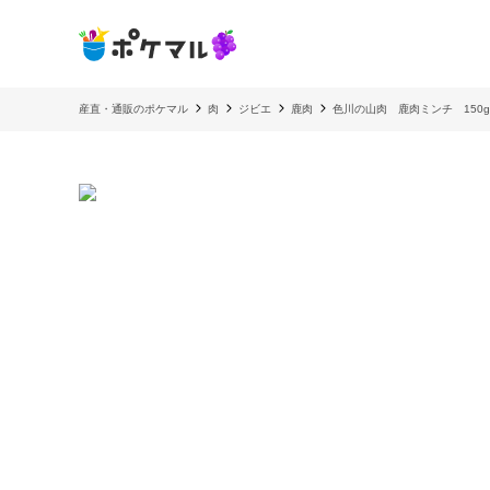
産直・通販のポケマル
肉
ジビエ
鹿肉
色川の山肉 鹿肉ミンチ 150g