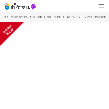
産直・通販のポケマル
米・穀類
米粉・小麦粉
【ありがとう】「パウダー米粉 350g
注
文
受
付
停
止
中