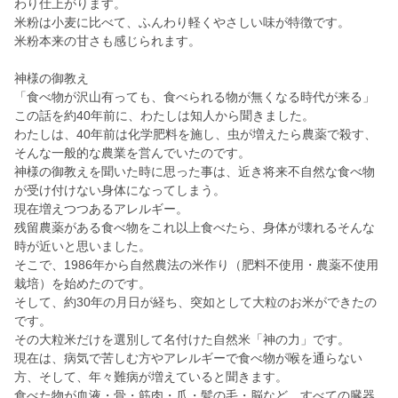
わり仕上がります。
米粉は小麦に比べて、ふんわり軽くやさしい味が特徴です。
米粉本来の甘さも感じられます。
神様の御教え
「食べ物が沢山有っても、食べられる物が無くなる時代が来る」
この話を約40年前に、わたしは知人から聞きました。
わたしは、40年前は化学肥料を施し、虫が増えたら農薬で殺す、
そんな一般的な農業を営んでいたのです。
神様の御教えを聞いた時に思った事は、近き将来不自然な食べ物
が受け付けない身体になってしまう。
現在増えつつあるアレルギー。
残留農薬がある食べ物をこれ以上食べたら、身体が壊れるそんな
時が近いと思いました。
そこで、1986年から自然農法の米作り（肥料不使用・農薬不使用
栽培）を始めたのです。
そして、約30年の月日が経ち、突如として大粒のお米ができたの
です。
その大粒米だけを選別して名付けた自然米「神の力」です。
現在は、病気で苦しむ方やアレルギーで食べ物が喉を通らない
方、そして、年々難病が増えていると聞きます。
食べた物が血液・骨・筋肉・爪・髪の毛・脳など、すべての臓器