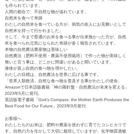
も作られています。
人間の都合で、不自然な物が溢れています。
自然米を食べて奇跡
わたしの自然米を食べている方が、病気の友人にお見舞いとして
自然米を持って行かれました。
そして、今まで普通のお米を食べる事が出来無かった方が、自然
米を食べられ元気になられた奇跡が多く報告されています。
本物の自然農法農産物は美味しい
自然農法（肥料不使用・農薬不使用栽培）で作った物が美味しく
無いと言う事は、どこかに間違いがあると聞いています。
身体が喜ぶ自然の食べ物を増やしたい。
わたしの目標は、自然農法を世界に広げる事です。
「世界人類救済」自然な食べ物を普及する事がわたしの使命。
Amazonで日本語版書籍「神の羅針盤・自然農法が未来を変える」
2023年5月に発刊。
英語版電子書籍「God’s Compass: the Mother Earth Produces the
Best Food for Our Future」2023年9月発刊
お客様へ
わたしたちのお米は、肥料や農薬を使わずに育てたコシヒカリで
す。自然の力を生かして大切に栽培していますが、化学物質過敏