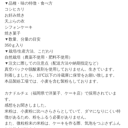
▼品種・味の特徴・食べ方
コシヒカリ
お好み焼き
天ぷらの衣
シフォンケーキ
焼き菓子
▼数量、分量の目安
350ｇ入り
▼栽培/生産方法、こだわり
自然栽培（農薬不使用・肥料不使用）
▼注文に際しての注意点（配送方法や納期指定など）
真空パックや脱酸素剤を使用しておりません。生きています。
到着しましたら、10℃以下の冷蔵庫に保管をお願い致します。
本品製紛工場では、小麦を含む製粉もしております。
カナドルチェ（福岡県で洋菓子、ケーキ店）で採用されていま
す。
感想をお聞きしました。
米粉は、小麦粉に比べさらさらとしていて、ダマになりにくい特
徴があるため、粉をふるう必要がありません。
また、微粒粉末の米粉は、ケーキを作る際、気泡をつぶさずふん