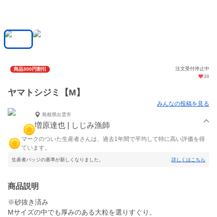
注文受付停止中
商品300円割引
38
ヤマトシジミ【M】
みんなの投稿を見る
島根県出雲市
増原達也 | しじみ漁師
マークのついた生産者さんは、過去1年間で平均して特に高い評価を得
ています。
生産者バッジの基準が新しくなりました。
詳しくはこちら
商品説明
※砂抜き済み
Mサイズの中でも厚みのある大粒を選りすぐり。