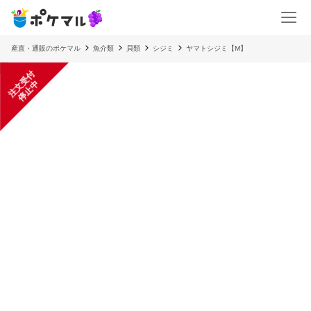
産直・通販のポケマル
魚介類
貝類
シジミ
ヤマトシジミ【M】
注
文
受
付
停
止
中