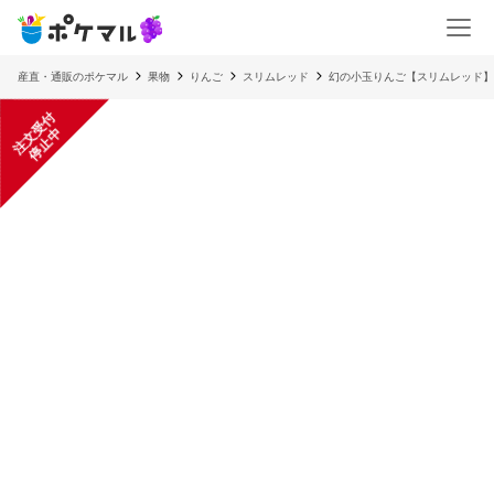
産直・通販のポケマル
果物
りんご
スリムレッド
幻の小玉りんご【スリムレッド】丸
注
文
受
付
停
止
中