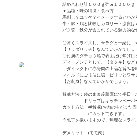
詰め合わせ計５００ｇ強or１０００ｇ
▼品種・味の特徴・食べ方
馬刺し？ユッケ？イメージするとわか
牛・豚・鶏と比較しカロリー・脂質は
パク質・鉄分が含まれている魅力的な
〇薄くスライスし、サラダと一緒に！
【サラダリッチ】なんていかがでしょ
〇付属のダチョウ脂で表面だけ焦げ目
ディーメンテとして、【タタキ】など
〇ダイレクトに赤身肉の上品な旨みを
マイルドにごま油に塩・ピリッとワサ
【お刺身】なんていかがでしょう。
解凍方法：袋のまま冷蔵庫にて半日・
ドリップはキッチンペーパーで
カット方法：半解凍(お肉の
にカットできます。
※包丁を扱いますので、無理なスライ
デメリット：(モモ肉）