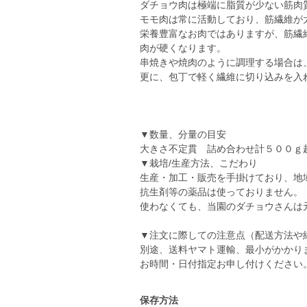
ダチョウ肉は極端に脂質が少ない筋肉
モモ肉は常に活動しており、筋繊維が
栄養豊富なお肉ではありますが、筋繊
肉が硬くなります。
串焼きや焼肉のように調理する場合は
更に、包丁で軽く繊維に切り込みを入
▼数量、分量の目安
大きさ不定貫 詰め合わせ計５００
▼栽培/生産方法、こだわり
生産・加工・販売を手掛けており、地
抗生剤等の薬品は使っておりません。
使わなくても、当園のダチョウさんは元気
▼注文に際しての注意点（配送方法や
別途、送料ヤマト運輸、最小がかかり
お時間・日付指定お申し付けください
保存方法