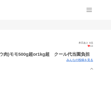
本日あと 4点
44
肉)モモ500g超or1kg超 クール代当園負担
みんなの投稿を見る
】