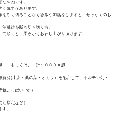
質なお肉です。
太く弾力があります。
維を断ち切ることなく急激な加熱をしますと、せっかくのお
、筋繊維を断ち切る切り方。
れて頂くと、柔らかくお召し上がり頂けます。
ｇ超 もしくは、 計１０００ｇ超
域資源(小麦・桑の葉・オカラ）を配合して、ホルモン剤・
いっぱい(^o^)
納期指定など）
ます。
。