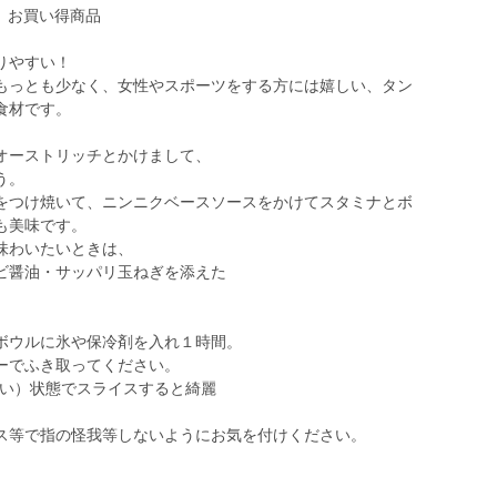
 お買い得商品
りやすい！
もっとも少なく、女性やスポーツをする方には嬉しい、タン
食材です。
オーストリッチとかけまして、
う。
をつけ焼いて、ニンニクベースソースをかけてスタミナとボ
も美味です。
味わいたいときは、
ビ醤油・サッパリ玉ねぎを添えた
ボウルに氷や保冷剤を入れ１時間。
ふき取ってください。
中がまだ固い）状態でスライスすると綺麗
ス等で指の怪我等しないようにお気を付けください。