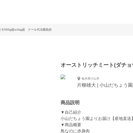
モ500g超or1kg超 クール代当園負担
オーストリッチミート(ダチョウ
栃木県小山市
片柳雄大 | 小山だちょう園
商品説明
▼自己紹介
小山だちょう園よりお届け【産地直送
▼商品概要
鳥なのに赤身肉