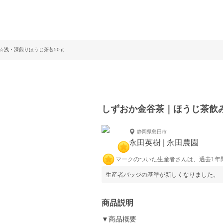
☆浅・深煎りほうじ茶各50ｇ
しずおか金谷茶｜ほうじ茶飲
静岡県島田市
永田英樹 | 永田農園
マークのついた生産者さんは、過去1年
生産者バッジの基準が新しくなりました。
商品説明
▼商品概要