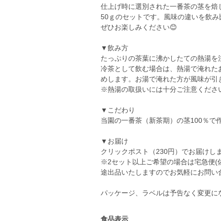
仕上げ時に選別された一番茶の茎を焙
50ｇのセットです。風味の違いを飲
ぜひお楽しみください😊
▼飲み方
たっぷりの茶葉に沸かしたての熱湯を
冷茶として飲む場合は、熱湯で淹れた
めします。お湯で淹れた方が風味が引
※熱湯の取扱いには十分ご注意くださ
▼こだわり
当園の一番茶（新茶期）の茎100％で
▼お届け
クリックポスト（230円）でお届けし
※2セット以上ご希望の場合は宅急便(
途出品いたしますのでお気軽にお問い合
パッケージ、ラベルは予告なく変更に
食品表示