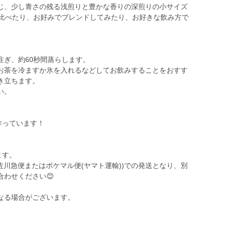
じ、少し青さの残る浅煎りと豊かな香りの深煎りの小サイズ
み比べたり、お好みでブレンドしてみたり、お好きな飲み方で
注ぎ、約60秒間蒸らします。
お茶を冷ますか氷を入れるなどしてお飲みすることをおすす
き立ちます。
い。
作っています！
ます。
佐川急便またはポケマル便(ヤマト運輸))での発送となり、別
わせください😊
なる場合がございます。