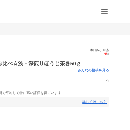
本日あと 10点
8
み比べ☆浅・深煎りほうじ茶各50ｇ
みんなの投稿を見る
間で平均して特に高い評価を得ています。
詳しくはこちら