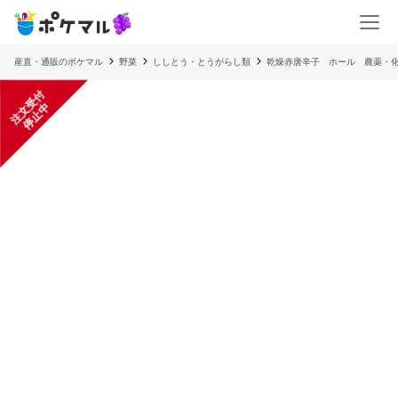
産直・通販のポケマル
野菜
ししとう・とうがらし類
乾燥赤唐辛子 ホール 農薬・化学
注
文
受
付
停
止
中