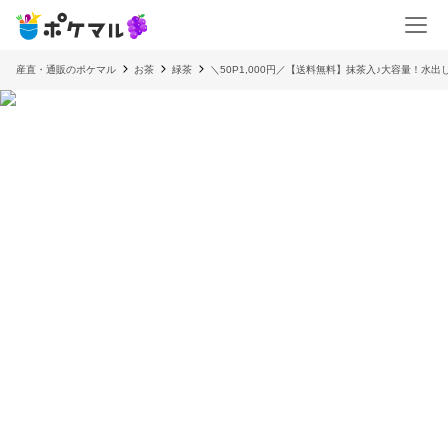
産直・通販のポケマル
お茶
緑茶
＼50P1,000円／【送料無料】抹茶入♪大容量！水