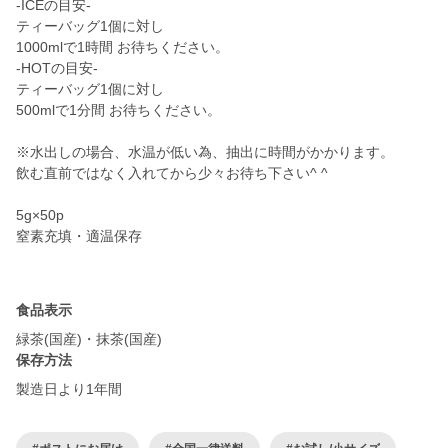
-ICEの目安-
ティーバッグ1個に対し
1000mlで1時間 お待ちください。
-HOTの目安-
ティーバッグ1個に対し
500mlで1分間 お待ちください。
※水出しの場合、水温が低い為、抽出に時間がかかります。
飲む直前ではなく入れてから少々お待ち下さい^ ^
5g×50p
窒素充填・適温保存
食品表示
緑茶(国産)・抹茶(国産)
保存方法
製造日より1年間