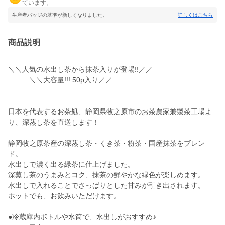
ています。
生産者バッジの基準が新しくなりました。
詳しくはこちら
商品説明
＼＼人気の水出し茶から抹茶入りが登場!!／／
＼＼大容量!!! 50p入り／／
日本を代表するお茶処、静岡県牧之原市のお茶農家兼製茶工場よ
り、深蒸し茶を直送します！
静岡牧之原茶産の深蒸し茶・くき茶・粉茶・国産抹茶をブレン
ド。
水出しで濃く出る緑茶に仕上げました。
深蒸し茶のうまみとコク、抹茶の鮮やかな緑色が楽しめます。
水出しで入れることでさっぱりとした甘みが引き出されます。
ホットでも、お飲みいただけます。
●冷蔵庫内ボトルや水筒で、水出しがおすすめ♪