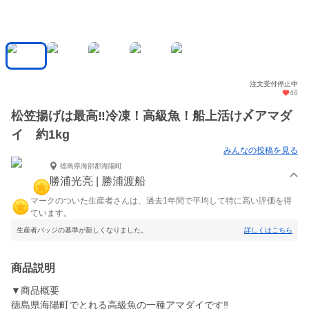
注文受付停止中
46
松笠揚げは最高‼️冷凍！高級魚！船上活け〆アマダ
イ 約1kg
みんなの投稿を見る
徳島県海部郡海陽町
勝浦光亮 | 勝浦渡船
マークのついた生産者さんは、過去1年間で平均して特に高い評価を得
ています。
生産者バッジの基準が新しくなりました。
詳しくはこちら
商品説明
▼商品概要
徳島県海陽町でとれる高級魚の一種アマダイです‼️