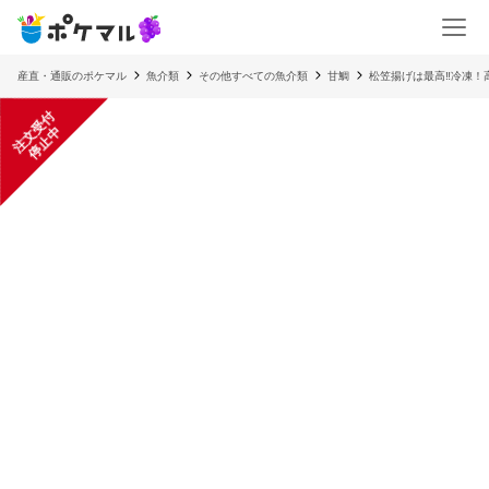
産直・通販のポケマル
魚介類
その他すべての魚介類
甘鯛
松笠揚げは最高‼️冷凍！
注
文
受
付
停
止
中