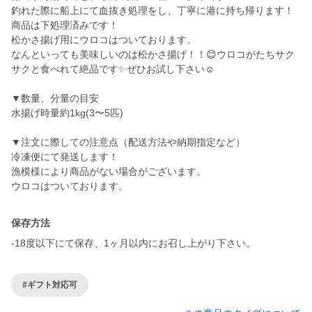
釣れた際に船上にて血抜き処理をし、丁寧に港に持ち帰ります！
商品は下処理済みです！
松かさ揚げ用にウロコはついております。
なんといっても美味しいのは松かさ揚げ！！😊ウロコがたちサク
サクと食べれて絶品です✨ぜひお試し下さい☺️
▼数量、分量の目安
水揚げ時量約1kg(3〜5匹)
▼注文に際しての注意点（配送方法や納期指定など）
冷凍便にて発送します！
漁模様により商品がない場合がございます。
ウロコはついております。
保存方法
-18度以下にて保存、1ヶ月以内にお召し上がり下さい。
#ギフト対応可