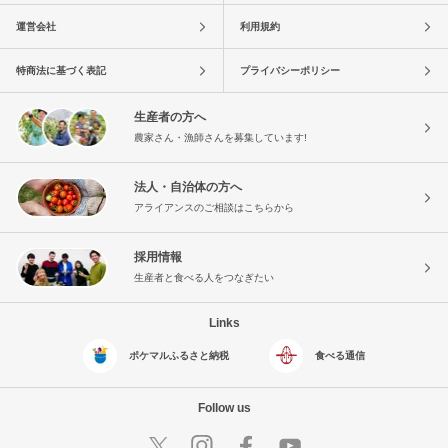
運営会社
利用規約
特商法に基づく表記
プライバシーポリシー
生産者の方へ
農家さん・漁師さんを募集しています!
法人・自治体の方へ
アライアンスのご相談はこちらから
採用情報
生産者と食べる人をつなぎたい
Links
ポケマルふるさと納税
食べる通信
Follow us