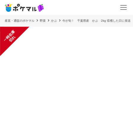
産直・通販のポケマル
野菜
かぶ
今が旬！ 千葉県産 かぶ 2kg 収穫した日に発送
一
在
庫
切
時
れ