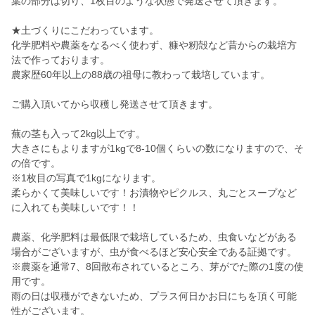
葉の部分は切り、1枚目のような状態で発送させて頂きます。
★土づくりにこだわっています。
化学肥料や農薬をなるべく使わず、糠や籾殻など昔からの栽培方
法で作っております。
農家歴60年以上の88歳の祖母に教わって栽培しています。
ご購入頂いてから収穫し発送させて頂きます。
蕪の茎も入って2kg以上です。
大きさにもよりますが1kgで8-10個くらいの数になりますので、そ
の倍です。
※1枚目の写真で1kgになります。
柔らかくて美味しいです！お漬物やピクルス、丸ごとスープなど
に入れても美味しいです！！
農薬、化学肥料は最低限で栽培しているため、虫食いなどがある
場合がございますが、虫が食べるほど安心安全である証拠です。
※農薬を通常7、8回散布されているところ、芽がでた際の1度の使
用です。
雨の日は収穫ができないため、プラス何日かお日にちを頂く可能
性がございます。