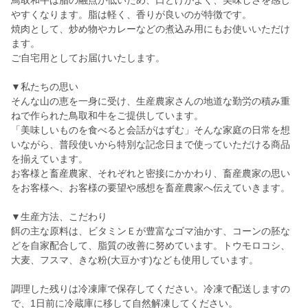
鳥取和牛は脂の融点が低いため、口どけがよく、美味しさを感じ
やすくなります。脂は軽く、香りが良いのが特徴です。
焼肉として、炒め物やカレーなどの煮込み用にもお使いいただけ
ます。
ご自宅用としてお届けいたします。
▼私たちの思い
そんな山の恵を一身に受け、生産農家さんの地道な勤労の積み重
ねで作られた鳥取和牛をご提供しています。
「美味しいものを食べると会話がはずむ」そんな家庭の日常を想
いながら、普段使いから特別な記念日まで使っていただける商品
を揃えています。
お客様と畜産農家、それぞれと密接にかかわり、畜産農家の思い
をお客様へ、お客様の要望や感想を畜産農家へ伝えていきます。
▼生産方法、こだわり
餌の主な原料は、ビタミンＥが豊富なゴマ油かす、コーンの胚な
どを自家配合して、脂質の改善に努めています。トウモロコシ、
大麦、フスマ、きな粉(大豆かす)なども使用しています。
調理した残りは冷凍庫で保存してください。冷凍で配送しますの