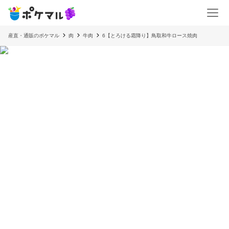
産直・通販のポケマル
肉
牛肉
6【とろける霜降り】鳥取和牛ロース焼肉