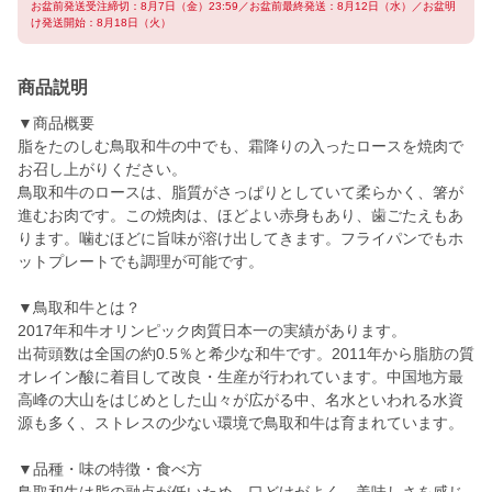
お盆前発送受注締切：8月7日（金）23:59／お盆前最終発送：8月12日（水）／お盆明
け発送開始：8月18日（火）
商品説明
▼商品概要
脂をたのしむ鳥取和牛の中でも、霜降りの入ったロースを焼肉で
お召し上がりください。
鳥取和牛のロースは、脂質がさっぱりとしていて柔らかく、箸が
進むお肉です。この焼肉は、ほどよい赤身もあり、歯ごたえもあ
ります。噛むほどに旨味が溶け出してきます。フライパンでもホ
ットプレートでも調理が可能です。
▼鳥取和牛とは？
2017年和牛オリンピック肉質日本一の実績があります。
出荷頭数は全国の約0.5％と希少な和牛です。2011年から脂肪の質
オレイン酸に着目して改良・生産が行われています。中国地方最
高峰の大山をはじめとした山々が広がる中、名水といわれる水資
源も多く、ストレスの少ない環境で鳥取和牛は育まれています。
▼品種・味の特徴・食べ方