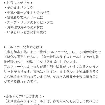
● お召し上がり方 ●
・そのままサクサク
・牛乳やヨーグルトと合わせて
・離乳食や玄米クリームに
・スープ・サラダのトッピングに
・お料理やおやつの素材に
・いざというときの非常食に
● アルファー化玄米とは ●
玄米を加水加熱によって糊状(アルファー化)にし、その後乾燥させ
て糊化を固定したもの。【玄米仕込みライスミール】はそれを乾
燥粉砕ののち、成型してシリアル状にしています。
アルファー化により香りが増し消化吸収がしやすくなるというメ
リットがあります。玄米はビタミン、ミネラル、食物繊維を多く
含む完全食と言われていますが、それらの栄養を手軽に撮ること
ができる優れものです。
●赤ちゃんのいるご家庭に ●
【玄米仕込みライスミール】は、赤ちゃんでも安心して食べるこ