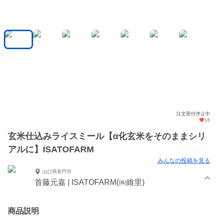
注文受付停止中
16
玄米仕込みライスミール【α化玄米をそのままシリ
アルに】ISATOFARM
みんなの投稿を見る
山口県長門市
首藤元嘉 | ISATOFARM(㈱維里)
商品説明