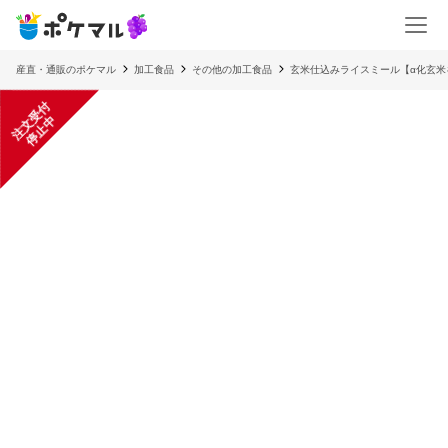
産直・通販のポケマル
加工食品
その他の加工食品
玄米仕込みライスミール【α化玄米を
注
文
受
付
停
止
中