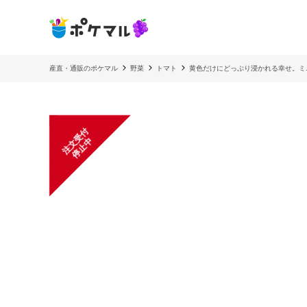
産直・通販のポケマル
野菜
トマト
黄色だけにどっぷり浸かれる幸せ。ミニ
注
文
受
付
停
止
中