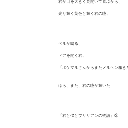
君が目を大きく見開いて喜ぶから、
光り輝く黄色と輝く君の瞳。
ベルが鳴る、
ドアを開く君。
「ポケマルさんからまたメルヘン箱き
ほら、また、君の瞳が輝いた
つづ
『君と僕とブリリアンの物語』②