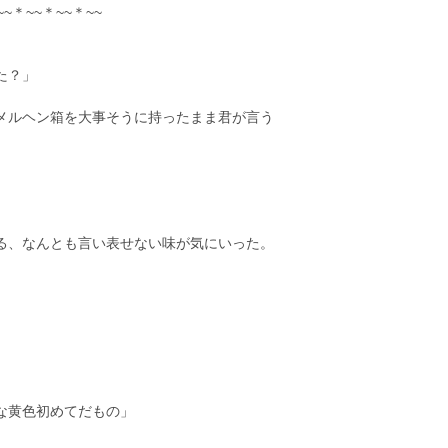
~~＊~~＊~~＊~~
た？」
メルヘン箱を大事そうに持ったまま君が言う
る、なんとも言い表せない味が気にいった。
な黄色初めてだもの」