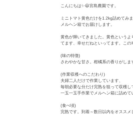
こんにちは✨😃宮島農園です。
ミニトマト黄色だけを1.2kg詰めてみ
メルヘン箱でお届けします。
黄色が輝いてきました。黄色というよ
てます、幸せだねといってます。この
(味の特徴)
さわやかな甘さ。柑橘系の香りがしま
(作業収穫へのこだわり)
夫婦二人だけで作業しています、
毎朝必要な分だけ完熟を狙って収穫し
一玉一玉手作業でメルヘン箱に詰めて
(食べ頃)
完熟です。到着～数日以内をオススメ