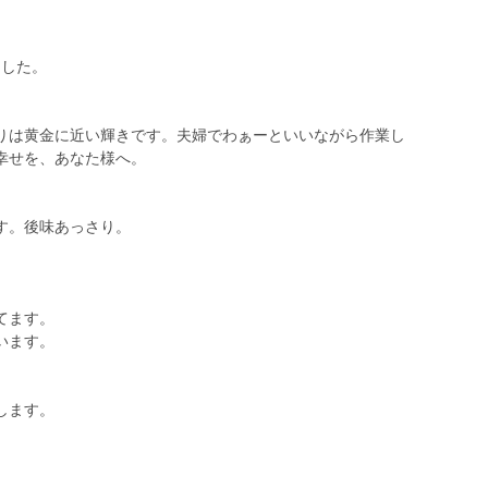
ました。
りは黄金に近い輝きです。夫婦でわぁーといいながら作業し
幸せを、あなた様へ。
す。後味あっさり。
てます。
います。
します。