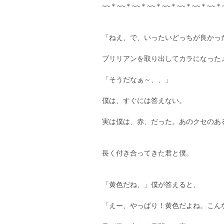
~~＊~~＊~~＊~~＊~~＊~~＊~~＊~~＊
「ねえ、で、いったいどっちが良かっ
ブリリアンを取り出してカラになった
「そうだなぁ～、、」
僕は、すぐには答えない。
実は僕は、赤、だった。あのクセのあ
長く付き合ってきた君と僕。
「黄色だね、」僕が答えると、
「えー、やっぱり！黄色だよね。こん