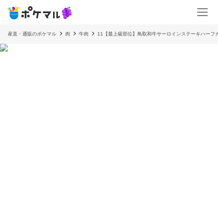
産直・通販のポケマル
肉
牛肉
11【最上級部位】鳥取和牛サーロインステーキハーフ