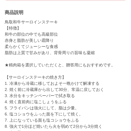
商品説明
鳥取和牛サーロインステーキ
【特徴】
和牛の部位の中でも高級部位
赤身と脂肪が美しい霜降り
柔らかくてジューシーな食感
脂肪は上質で甘みがあり、背骨周りの旨味も凝縮
★精肉箱を選択していただくと、贈答用にもおすすめです。
【サーロインステーキの焼き方】
1. 冷凍から冷蔵に移しておよそ一晩かけて解凍する
2. 焼く前に冷蔵庫から出して30分、常温に戻しておく
3. 水分をキッチンペーパーで拭き取る
4. 焼く直前肉に塩こしょうをふる
5. フライパンは強火にして、脂は少量。
6. 塩コショウをふった面を下にして焼く。
7. 上になっている面も塩コショウをふる
8. 強火で1分ほど焼いたら火を弱めて2分から3分焼く