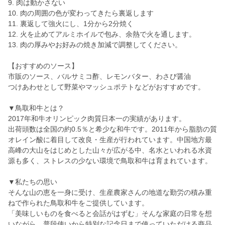
9. 肉は動かさない
10. 肉の周囲の色が変わってきたら裏返します
11. 裏返して強火にし、1分から2分焼く
12. 火を止めてアルミホイルで包み、余熱で火を通します。
13. 肉の厚みやお好みの焼き加減で調整してください。
【おすすめのソース】
市販のソース、バルサミコ酢、レモンバター、わさび醤油
つけあわせとして野菜やマッシュポテトなどがおすすめです。
▼鳥取和牛とは？
2017年和牛オリンピック肉質日本一の実績があります。
出荷頭数は全国の約0.5％と希少な和牛です。2011年から脂肪の質
オレイン酸に着目して改良・生産が行われています。中国地方最
高峰の大山をはじめとした山々が広がる中、名水といわれる水資
源も多く、ストレスの少ない環境で鳥取和牛は育まれています。
▼私たちの思い
そんな山の恵を一身に受け、生産農家さんの地道な勤労の積み重
ねで作られた鳥取和牛をご提供しています。
「美味しいものを食べると会話がはずむ」そんな家庭の日常を想
いながら、普段使いから特別な記念日まで使っていただける商品