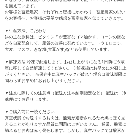
を揃えています。
お客様と畜産農家、それぞれと密接にかかわり、畜産農家の思い
をお客様へ、お客様の要望や感想を畜産農家へ伝えていきます。
▼生産方法、こだわり
餌の主な原料は、ビタミンＥが豊富なゴマ油かす、コーンの胚な
どを自家配合して、脂質の改善に努めています。トウモロコシ、
大麦、フスマ、きな粉(大豆かす)なども使用しています。
▼解凍方法 冷凍で配送します。お召し上がりになる1日前に冷蔵
庫に移して自然解凍してください。 ※解凍後はお早めにお召し上
がりください。 ※保存中に真空パックが破れた場合は賞味期限に
関わらずお早めにお召し上がりください。
▼注文に際しての注意点（配送方法や納期指定など） 配送は、冷
凍便にてお送りします。
▼ご購入前に一読ください
真空状態でお送りするお肉は、酸素が遮断されるため黒っぽく見
えることがありますが品質に問題はございません。 通常、酸素に
触れるとお肉は赤く発色します。しかし、真空パックでは酸素が