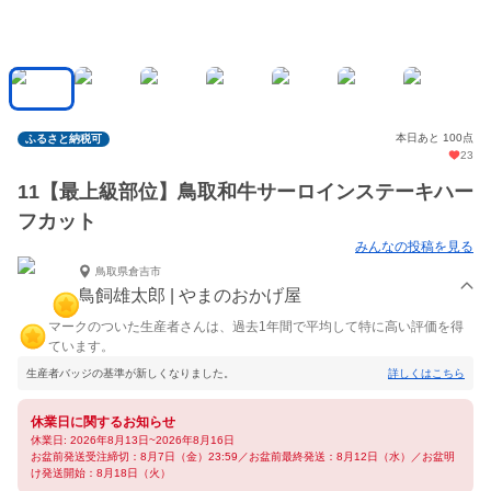
本日あと 100点
ふるさと納税可
23
11【最上級部位】鳥取和牛サーロインステーキハー
フカット
みんなの投稿を見る
鳥取県倉吉市
鳥飼雄太郎 | やまのおかげ屋
マークのついた生産者さんは、過去1年間で平均して特に高い評価を得
ています。
生産者バッジの基準が新しくなりました。
詳しくはこちら
休業日に関するお知らせ
休業日: 2026年8月13日~2026年8月16日
お盆前発送受注締切：8月7日（金）23:59／お盆前最終発送：8月12日（水）／お盆明
け発送開始：8月18日（火）