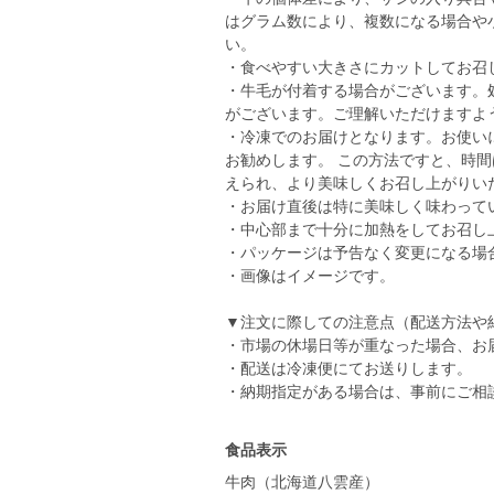
はグラム数により、複数になる場合や
い。
・食べやすい大きさにカットしてお召
・牛毛が付着する場合がございます。
がございます。ご理解いただけますよ
・冷凍でのお届けとなります。お使い
お勧めします。 この方法ですと、時
えられ、より美味しくお召し上がりい
・お届け直後は特に美味しく味わって
・中心部まで十分に加熱をしてお召し
・パッケージは予告なく変更になる場
・画像はイメージです。
▼注文に際しての注意点（配送方法や
・市場の休場日等が重なった場合、お
・配送は冷凍便にてお送りします。
・納期指定がある場合は、事前にご相
食品表示
牛肉（北海道八雲産）