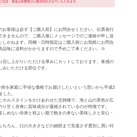
ご注文・発送は休業明けに順次対応させていただきます。
のお客様は必ず【ご購入前】にお問合せください。伝票発行
できませんので、ご購入後にメッセージでのご連絡や申し送
たしかねます。同梱・日時指定はご購入前にお気軽にお問合
商品毎に送料がかかりますので予めご了承ください。※
お召し上がりいただける厚みにカットしております。食感の
しみいただける部位です。
牛肉を家庭に手頃な価格でお届けしたいという思いから平成2
ました。
とホルスタインをかけあわせた交雑種で、海と山の景色が広
のり甘く赤身に旨味成分が凝縮されているのが特徴です。
楽しめない赤身と程よい脂で飽きの来ない美味しさと安心・
もちろん、口の大きさなどの細部まで見逃さず選別し買い付
。