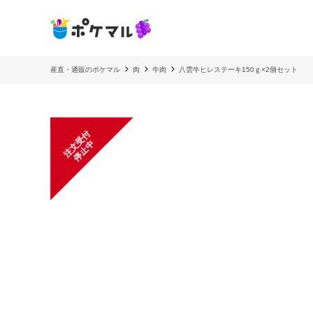
産直・通販のポケマル
肉
牛肉
八雲牛ヒレステーキ150ｇ×2個セット
注
文
受
付
停
止
中