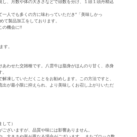
視し、月数や体の大きさなどで頭数を分け、１頭１頭丹精込
て一人でも多くの方に味わっていただき″「美味しかっ
込めて製品加工をしております。
の機会に!!
ります。
けあわせた交雑種です。八雲牛は脂身がほんのり甘く、赤身
す。
で解凍していただくことをお勧めします。この方法ですと、
流出が最小限に抑えられ、より美味しくお召し上がりいただ
まして）
がございますが、品質や味には影響ありません。
や、大きさや形が異なる場合がございます。 またブロック数