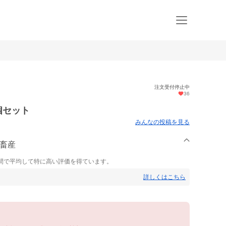
注文受付停止中
36
個セット
みんなの投稿を見る
野畜産
間で平均して特に高い評価を得ています。
詳しくはこちら