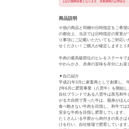
上記の期間休業となります。休業期間のお問合せ・
商品説明
※他の商品と同梱や日時指定をご希望
の都合上、当店では日時指定の変更が
り事項にご記載いただいてもご対応い
せください！ご購入が確定しますと１
牛肉の最高級部位のヒレをステーキで
やわらかさ、赤身の旨味を存分にお楽
▼自己紹介
平成21年3月に家畜商として創業し、
2年6月に肥育事業（八雲牛）を開始し
自社ブランドである八雲牛は黒毛和牛
がる大自然で育った牛は、脂身がほん
食べ飽きない牛肉を目指し、和牛では
安全な牛肉を目指し肥育しています。
たくさんいる牛群から肉付きの良さは
けを行い、自社牧場で肥育しています