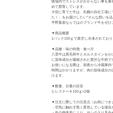
牧場内でストレスがかからない事を重
めて肥育しています。
大切に育てた牛は、札幌の自社工場に
た！」をお届けしたい″そんな想いを
平野畜産ならではのブランド牛をぜひこ
▼商品概要
1パック150ｇで真空し冷凍されてお
▼品種・味の特徴・食べ方
八雲牛は黒毛和牛とホルスタインをか
に旨味成分が凝縮された贅沢な牛肉で
お使いになる際は、前夜から冷蔵庫内
時間はかかりますが、肉の旨味成分の
けます。
▼数量、分量の目安
ヒレステーキ150ｇ×2個
▼注文に際しての注意点（お肉につき
・空気に触れず黒く変色している場合
・牛の個体差により、サシの入り具合