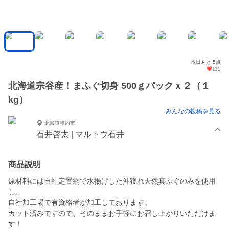
本日あと 5点
115
北海道宗谷産！まふぐ切身 500ｇパックｘ２（１
kg）
みんなの投稿を見る
北海道稚内市
石井啓太 | マルトウ石井
商品説明
原材料には自社定置網で水揚げした沖獲れ天然真ふぐのみを使用
し、
自社加工場で有資格者が加工しております。
カット済みですので、そのままお手軽にお召し上がりいただけま
す！