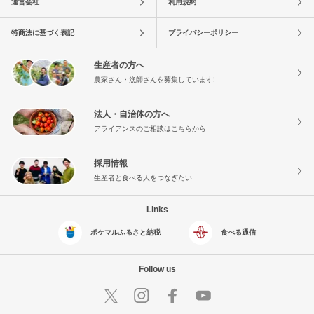
運営会社
利用規約
特商法に基づく表記
プライバシーポリシー
生産者の方へ
農家さん・漁師さんを募集しています!
法人・自治体の方へ
アライアンスのご相談はこちらから
採用情報
生産者と食べる人をつなぎたい
Links
ポケマルふるさと納税
食べる通信
Follow us