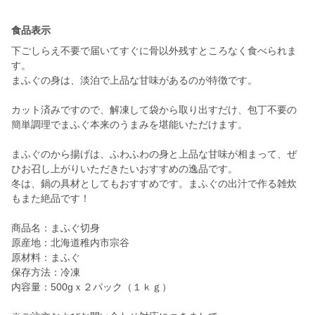
食品表示
下ごしらえ不要で届いてすぐに骨以外残すところなく食べられま
す。
まふぐの身は、淡泊で上品な甘味があるのが特徴です。
カット済みですので、解凍して袋から取り出すだけ、包丁不要の
簡単調理でまふぐ本来のうまみを堪能いただけます。
まふぐのから揚げは、ふわふわの身と上品な甘味が相まって、ぜ
ひお召し上がりいただきたいおすすめの逸品です。
冬は、鍋の具材としてもおすすめです。まふぐの出汁で作る雑炊
もまた絶品です！
商品名：まふぐ切身
原産地：北海道稚内市宗谷
原材料：まふぐ
保存方法：冷凍
内容量：500gｘ２パック（１ｋｇ）