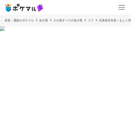
産直・通販のポケマル
魚介類
その他すべての魚介類
フグ
北海道宗谷産！まふぐ切身