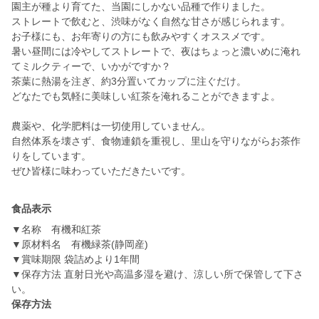
園主が種より育てた、当園にしかない品種で作りました。
ストレートで飲むと、渋味がなく自然な甘さが感じられます。
お子様にも、お年寄りの方にも飲みやすくオススメです。
暑い昼間には冷やしてストレートで、夜はちょっと濃いめに淹れ
てミルクティーで、いかがですか？
茶葉に熱湯を注ぎ、約3分置いてカップに注ぐだけ。
どなたでも気軽に美味しい紅茶を淹れることができますよ。
農薬や、化学肥料は一切使用していません。
自然体系を壊さず、食物連鎖を重視し、里山を守りながらお茶作
りをしています。
ぜひ皆様に味わっていただきたいです。
食品表示
▼名称 有機和紅茶
▼原材料名 有機緑茶(静岡産)
▼賞味期限 袋詰めより1年間
▼保存方法 直射日光や高温多湿を避け、涼しい所で保管して下さ
い。
保存方法