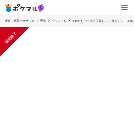
産直・通販のポケマル
野菜
さつまいも
はねだしでも充分美味しい！ 紅あずま！ 4.8k
販売終了