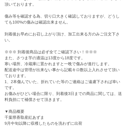
頂いております。
傷み等を確認する為、切り口大きく確認しておりますが、どうし
ても100%の傷みは確認出来ません。
到着後お早めにお召し上がり頂け、加工出来る方のみご注文下さ
い。
※※※ 到着後商品は必ず全てご確認下さい！※※※
また、さつま芋の適温は13度から18度です。
寒い場所、冷蔵庫に置かれますと一晩で傷みが進行します。
配送途中は管理が出来ない事から記載キロ数以上入れさせて頂い
ております。
1、2本傷んでいた、折れていた等のご連絡はご遠慮下されば幸い
です。
お傷みがひどい場合に限り、到着後3日までの商品に関しては、送
料負担にて補償させて頂きます。
▼商品概要
千葉県香取産紅あずま
9月中旬以降に収穫したものを洗わずに出荷