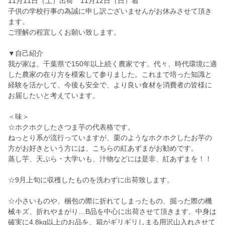
11月11日（土）出荷 11月12日（日）着
子供の学校行事の為誠に申し訳ございませんがお休みさせて頂き
ます。
ご理解の程宜しくお願い致します。
▼自己紹介
我が家は、千葉県で150年以上続く農家です。代々、時代環境に適
した農家の在り方を模索して参りました。これまで培った知識と
経験を活かして、今後も安全で、より良い食材を消費者の皆様に
お届したいと考えています。
＜味＞
☆ホクホクしたさつま芋の代表格です。
ねっとり系が流行っていますが、栗のようなホクホクしたお芋の
方がお好きという方には、こちらの紅あずまがお勧めです。
蒸し芋、天ぷら・大学いも、汁物などには是非、紅あずまを！！
☆9月上旬に収穫したものを洗わずに出荷致します。
☆小さいものや、梱包の際に折れてしまったもの、掘った際の機
械キズ、折れやまがり…B品を中心に出荷させて頂きます。中身は
確実に4.8kg以上のお品を、箱がギリギリしまる用沢山入れさせて