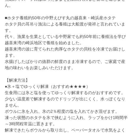
ん。
■ホタテ養殖約50年の中野えびす丸の越喜来・崎浜産ホタテ
ホタテ貝の耳吊り漁法による養殖は大船渡が発祥と言われていま
す。
代々、漁業を生業としている中野家でも約50年前に養殖法を学び
越喜来湾の崎浜地区で養殖を始めました。
越喜来湾の波に育てられた肉厚なホタテの貝柱を冷凍でお届けし
ます。
水揚げしたばかりの抜群の鮮度のまま冷凍するので、ご家庭で産
地の味わいをお楽しみいただけます。
【解凍方法】
●氷＋塩でゆっくり解凍（おすすめ★★★★）
生食用には氷と塩を使ってゆっくり解凍するのがおすすめです。
少ない温度差で解凍するのでドリップが出にくく、水っぽくなり
ません。
ボウルに氷を入れ、氷の2％程度の塩を入れてかき混ぜます。
凍った状態のホタテを氷で挟むように入れ、ラップをかけ1時間半
～3時間程常温に置きます。
解凍できたらボウルから取り出し、ペーパータオルで水気をよく