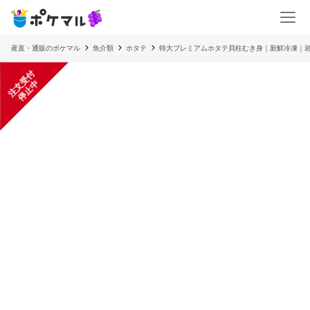
産直・通販のポケマル
魚介類
ホタテ
特大プレミアムホタテ貝柱むき身｜新鮮冷凍｜
注
文
受
付
停
止
中