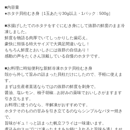
■内容量
●ホタテ貝柱むき身［1玉あたり30g以上・1パック : 500g］
■水揚げしたてのホタテをすぐにむき身にして抜群の鮮度のまま冷
凍しました。
鮮度を物語る肉厚でいてしっかりした歯応え。
豪快に頬張る特大サイズで大満足間違いなし！
もちろん鮮度とおいしさには抜群の自信あり！
感動の声をたくさん頂戴している自慢のホタテです。
■お料理に時短便利な新鮮冷凍ホタテ貝柱むき身
殻から外して旨みの詰まった貝柱だけにしたので、手軽に使えま
す。
まずは生産者直送ならではの抜群の鮮度を刺身で。
醤油、塩レモン、柚子胡椒...お好みの薬味でおいしさがますます
引き立ちます。
お料理に使うのなら、半解凍がおすすめです。
ホタテそのものの甘みを引き立てるのならシンプルなバター焼き
で。
旨味がギュ！っと詰まった帆立フライは一味違います。
煮込みやスープには凍ったままをお鍋に入れると旨味を逃しませ