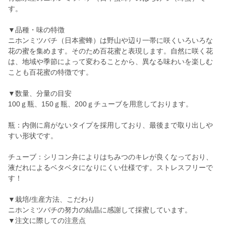
す。
▼品種・味の特徴
ニホンミツバチ（日本蜜蜂）は野山や辺り一帯に咲くいろいろな
花の蜜を集めます。そのため百花蜜と表現します。自然に咲く花
は、地域や季節によって変わることから、異なる味わいを楽しむ
ことも百花蜜の特徴です。
▼数量、分量の目安
100ｇ瓶、150ｇ瓶、200ｇチューブを用意しております。
瓶：内側に肩がないタイプを採用しており、最後まで取り出しや
すい形状です。
チューブ：シリコン弁によりはちみつのキレが良くなっており、
液だれによるベタベタになりにくい仕様です。ストレスフリーで
す！
▼栽培/生産方法、こだわり
ニホンミツバチの努力の結晶に感謝して採蜜しています。
▼注文に際しての注意点