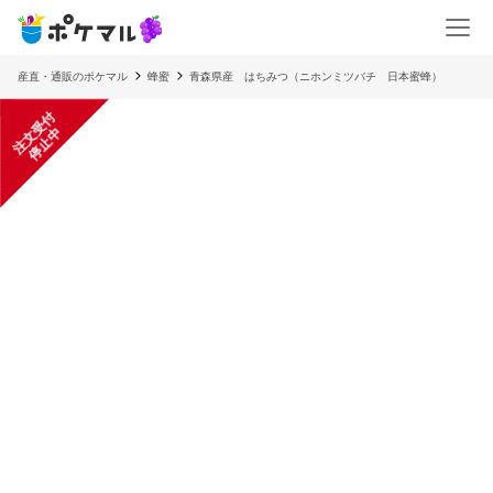
産直・通販のポケマル
蜂蜜
青森県産 はちみつ（ニホンミツバチ 日本蜜蜂）
注
文
受
付
停
止
中