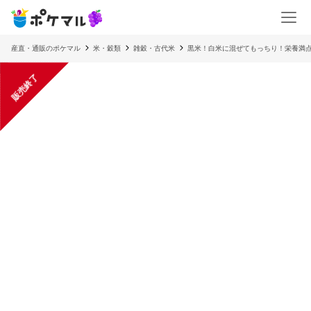
産直・通販のポケマル
米・穀類
雑穀・古代米
黒米！白米に混ぜてもっちり！栄養満
販売終了