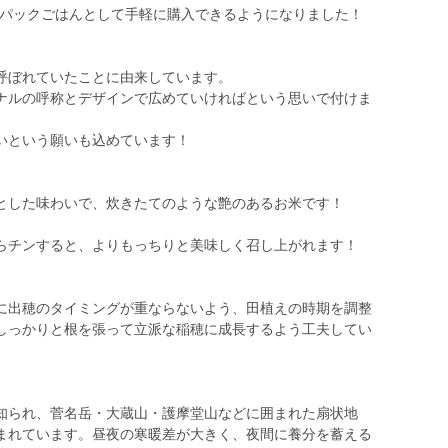
をパックごはんとして手軽に購入できるようになりました！
呼ぼれていたことに由来しています。
ナルの呼称とデザインで広めていければという思いで付けま
いという願いも込めています！
とした味わいで、炊きたてのような艶のあるお米です！
らチンすると、よりもっちりと美味しく召し上がれます！
に出穂のタイミングが重ならないよう、田植えの時期を調整
しっかりと根を張って立派な稲穂に成長するよう工夫してい
知られ、菅名岳・大蔵山・護摩堂山などに囲まれた扇状地
まれています。昼夜の寒暖差が大きく、夜間に養分を蓄える