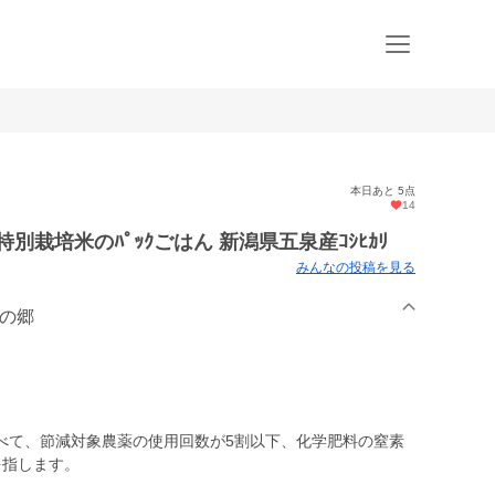
本日あと 5点
14
別栽培米のﾊﾟｯｸごはん 新潟県五泉産ｺｼﾋｶﾘ
みんなの投稿を見る
みの郷
べて、節減対象農薬の使用回数が5割以下、化学肥料の窒素
を指します。