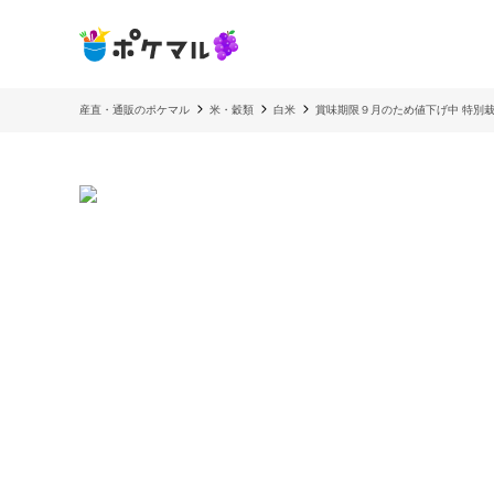
産直・通販のポケマル
米・穀類
白米
賞味期限９月のため値下げ中 特別栽培米