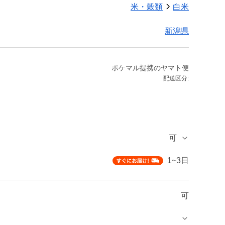
米・穀類
白米
新潟県
ポケマル提携のヤマト便
配送区分:
可
1~3日
可