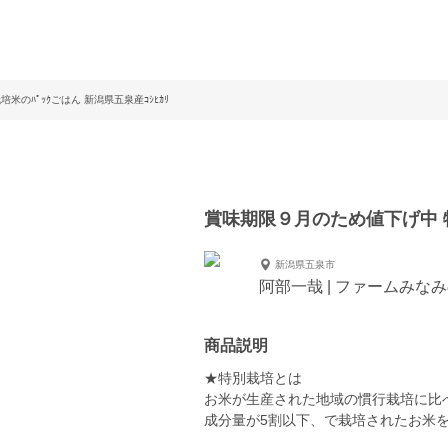
のﾊﾟｯｸごはん 新潟県五泉産ｺｼﾋｶﾘ
賞味期限９月のため値下げ中 特
新潟県五泉市
阿部一哉 | ファームみな
商品説明
★特別栽培とは
お米が生産された地域の慣行栽培に比
成分量が5割以下、で栽培されたお米