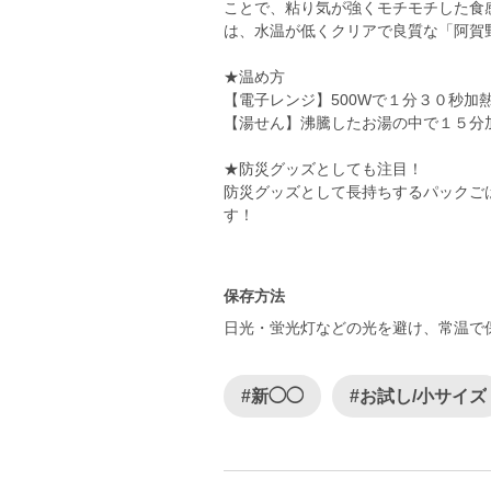
ことで、粘り気が強くモチモチした食
は、水温が低くクリアで良質な「阿賀
★温め方
【電子レンジ】500Wで１分３０秒加
【湯せん】沸騰したお湯の中で１５分
★防災グッズとしても注目！
防災グッズとして長持ちするパックご
す！
保存方法
日光・蛍光灯などの光を避け、常温で
#新◯◯
#お試し/小サイズ