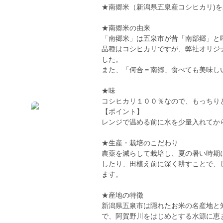
★南郷米（新潟県五泉産コシヒカリ)
★南郷米の由来
「南郷米」は五泉市が昔「南部郷」と
品種はコシヒカリですが、弊社オリジ
した。
また、「何合＝南郷」食べても美味し
★味
コシヒカリ１００％なので、もっちり
【ポイント】
レンジで温める前に水を少量入れてか
★生産・栽培のこだわり
農薬を減らして栽培し、夏の暑い時期
したり、田植え前に深く耕すことで、
ます。
★産地の特徴
新潟県五泉市は隠れたお米の名産地と
で、阿賀野川をはじめとする水源に恵