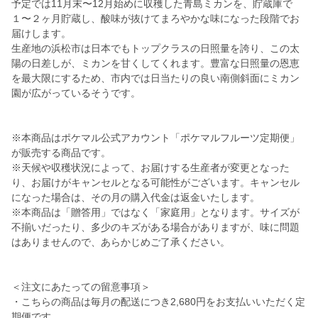
予定では11月末〜12月始めに収穫した青島ミカンを、貯蔵庫で
１〜２ヶ月貯蔵し、酸味が抜けてまろやかな味になった段階でお
届けします。
生産地の浜松市は日本でもトップクラスの日照量を誇り、この太
陽の日差しが、ミカンを甘くしてくれます。豊富な日照量の恩恵
を最大限にするため、市内では日当たりの良い南側斜面にミカン
園が広がっているそうです。
※本商品はポケマル公式アカウント「ポケマルフルーツ定期便」
が販売する商品です。
※天候や収穫状況によって、お届けする生産者が変更となった
り、お届けがキャンセルとなる可能性がございます。キャンセル
になった場合は、その月の購入代金は返金いたします。
※本商品は「贈答用」ではなく「家庭用」となります。サイズが
不揃いだったり、多少のキズがある場合がありますが、味に問題
はありませんので、あらかじめご了承ください。
＜注文にあたっての留意事項＞
・こちらの商品は毎月の配送につき2,680円をお支払いいただく定
期便です。