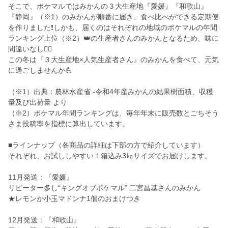
そこで、ポケマルではみかんの３大生産地『愛媛』『和歌山』
『静岡』（※1）のみかんが順番に届き、食べ比べができる定期便
を作りました❗しかも、届くのはそれぞれの地域のポケマルの年間
ランキング上位（※2）👑の生産者さんのみかんとなるため、味に
間違いなし🙆‍♀️
この冬は『３大生産地×人気生産者さん』のみかんを食べて、元気
に過ごしませんか💪
（※1）出典：農林水産省 -令和4年産みかんの結果樹面積、収穫
量及び出荷量 より
（※2）ポケマル年間ランキングは、毎年年末に販売数とごちそう
さま投稿率を指標に算出しています。
■ラインナップ（各商品の詳細は下部の方で紹介しています）
それぞれ、お試ししやすい！箱込み3㎏サイズでお届けします。
11月発送：『愛媛』
リピーター多し“キングオブポケマル” 二宮昌基さんのみかん
★レモンか小玉マドンナ1個のおまけつき
12月発送：『和歌山』