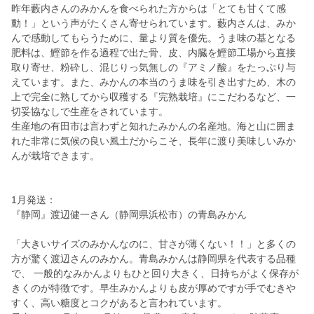
昨年藪内さんのみかんを食べられた方からは「とても甘くて感
動！」という声がたくさん寄せられています。藪内さんは、みか
んで感動してもらうために、量より質を優先。うま味の基となる
肥料は、鰹節を作る過程で出た骨、皮、内臓を鰹節工場から直接
取り寄せ、粉砕し、混じりっ気無しの『アミノ酸』をたっぷり与
えています。また、みかんの本当のうま味を引き出すため、木の
上で完全に熟してから収穫する『完熟栽培』にこだわるなど、一
切妥協なしで生産をされています。
生産地の有田市は言わずと知れたみかんの名産地。海と山に囲ま
れた非常に気候の良い風土だからこそ、長年に渡り美味しいみか
んが栽培できます。
1月発送：
『静岡』渡辺健一さん（静岡県浜松市）の青島みかん
「大きいサイズのみかんなのに、甘さが薄くない！！」と多くの
方が驚く渡辺さんのみかん。青島みかんは静岡県を代表する品種
で、 一般的なみかんよりもひと回り大きく、日持ちがよく保存が
きくのが特徴です。早生みかんよりも皮が厚めですが手でむきや
すく、高い糖度とコクがあると言われています。