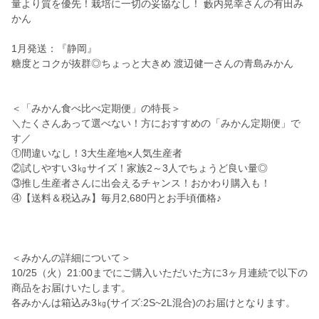
量より質を優先！栽培に一切の妥協なし！ 藪内晃幸さんの有田み
かん
1月発送：『静岡』
糖度とコクが抜群◎ちょっと大きめ 渡辺健一さんの青島みかん
＜「みかん食べ比べ定期便」の特長＞
＼たくさんあって選べない！方におすすめの「みかん定期便」で
す／
①間違いなし！3大生産地×人気生産者
②試しやすい3㎏サイズ！家族2～3人でちょうど良い量◎
③推し生産者さんに出会えるチャンス！おかわり購入も！
④【送料＆税込み】毎月2,680円とお手頃価格♪
＜みかんの詳細について＞
10/25（火）21:00までにご購入いただいた方に3ヶ月連続で以下の
商品をお届けいたします。
各みかんは箱込み3㎏(サイズ:2S~2L混合)のお届けとなります。