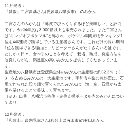
11月発送：
『愛媛』二宮昌基さん(愛媛県八幡浜市) のみかん
二宮さんのみかんは「薄皮でびっくりするほど美味しい」と評判
です。令和4年度は3,000箱以上も販売されました。また二宮さん
は“キングオブポケマル”と称され、ポケマル年間果物ランキング1
位を4年連続で獲得している生産者さんです。これだけの長い期間
1位を獲得できる理由は、リピーターさんがたくさんいる証です。
とにかく日々、食べ手のことを考えて、栽培、熟成、発送方法を
改良しながら、満足度の高いみかんを提供してくださっていま
す。
生産地の八幡浜市は愛媛県全体のみかんの生産額の約62.3％（※
3）を占めるみかんの一大生産地です。宇和海を臨む急斜面に、石
垣で作られた段々畑で育てられたみかんは、海、空、石垣から太
陽を浴びることで美味しく育ちます。
（※3）出典：八幡浜市移住・定住支援ポータル内のみかんについ
てより
12月発送：
『和歌山』藪内晃幸さん(和歌山県有田市)の有田みかん