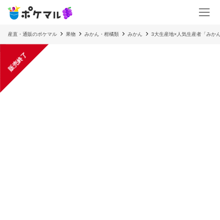
産直・通販のポケマル
果物
みかん・柑橘類
みかん
3大生産地×人気生産者「みか
販売終了