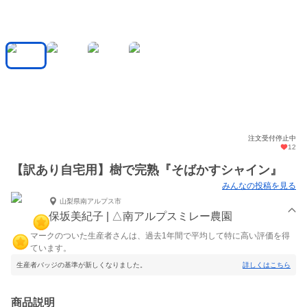
注文受付停止中
12
【訳あり自宅用】樹で完熟『そばかすシャイン』
みんなの投稿を見る
山梨県南アルプス市
保坂美紀子 | △南アルプスミレー農園
マークのついた生産者さんは、過去1年間で平均して特に高い評価を得
ています。
生産者バッジの基準が新しくなりました。
詳しくはこちら
商品説明