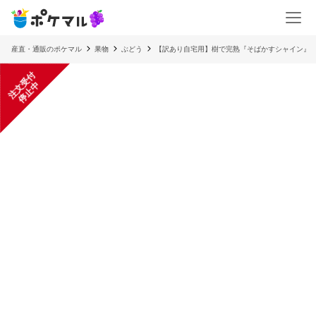
産直・通販のポケマル
果物
ぶどう
【訳あり自宅用】樹で完熟『そばかすシャイン』
注
文
受
付
停
止
中