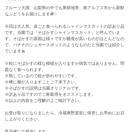
フルーツ大国、山梨県の中でも果樹地帯、南アルプス市から新鮮
なぶどうをお届けします🍇✨
今回は大人気、皮ごと食べられるシャインマスカットの訳あり品
です。当園では『そばかすシャインマスカット』と呼んでいま
す。そばかすの原因は様々ですが糖度が高いものがほとんどなの
で、バナナのシュガースポットのようなものだと当園では紹介し
ています🍌
※粒にそばかすの様な模様が入りますが病気ではありません。問
題なく食べられます。
※熟しているので粒が折れやすいです。
※稀に種が入りますことご了承下さい。
※そばかすの説明は当園オリジナルです。
※訳あり品ですのでご家庭用をオススメします。
※以上の内容をご理解の上ご検討下さい。
お受け取りになりましたら、冷蔵庫野菜室に保管しお早めにお召
し上がりください。
常温便にて発送します。