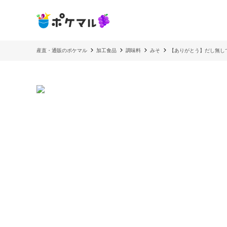
産直・通販のポケマル
加工食品
調味料
みそ
【ありがとう】だし無し