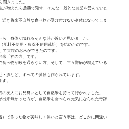
ら聞きました。
、虫が増えたら農薬で殺す、そんな一般的な農業を営んでいた
、近き将来不自然な食べ物が受け付けない身体になってしま
たら、身体が壊れるそんな時が近いと思いました。
り（肥料不使用・農薬不使用栽培）を始めたのです。
として大粒のお米ができたのです。
然米「神の力」です。
で食べ物が喉を通らない方、そして、年々難病が増えている
毛・脳など、すべての臓器も作られています。
ます。
気の友人にお見舞いとして自然米を持って行かれました。
が出来無かった方が、自然米を食べられ元気になられた奇跡
培）で作った物が美味しく無いと言う事は、どこかに間違い