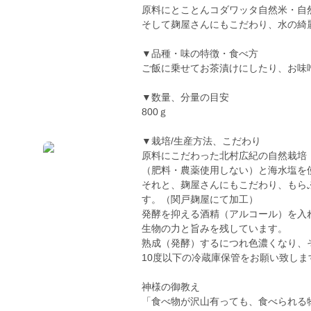
原料にとことんコダワッタ自然米・自
そして麹屋さんにもこだわり、水の綺
▼品種・味の特徴・食べ方
ご飯に乗せてお茶漬けにしたり、お味
▼数量、分量の目安
800ｇ
▼栽培/生産方法、こだわり
原料にこだわった北村広紀の自然栽培
（肥料・農薬使用しない）と海水塩を
それと、麹屋さんにもこだわり、もら
す。（関戸麹屋にて加工）
発酵を抑える酒精（アルコール）を入
生物の力と旨みを残しています。
熟成（発酵）するにつれ色濃くなり、
10度以下の冷蔵庫保管をお願い致しま
神様の御教え
「食べ物が沢山有っても、食べられる