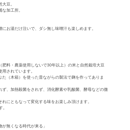
然大豆。
麗な加工所。
噌にお湯だけ注いで、ダシ無し味噌汁も楽しめます。
（肥料・農薬使用しないで30年以上）の米と自然栽培大豆
使用されています。
ぶた（木箱）を使った昔ながらの製法で麹を作ってありま
れず、加熱殺菌をされず、消化酵素や乳酸菌、酵母などの微
それにともなって変化する味をお楽しみ頂けます。
す。
物が無くなる時代が来る」