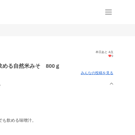
本日あと 4点
9
める自然米みそ 800ｇ
みんなの投稿を見る
村
でも飲める味噌汁。