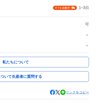
1~3日
可
私たちについて
について生産者に質問する
リンクをコピー