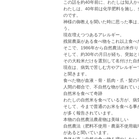
この話を約40年前に、わたしは知人か
わたしは、40年前は化学肥料を施し
のです。
神様の御教えを聞いた時に思った事は
う。
現在増えつつあるアレルギー。
残留農薬がある食べ物をこれ以上食べ
そこで、1986年から自然農法の米作
そして、約30年の月日が経ち、突如
その大粒米だけを選別して名付けた自
現在は、病気で苦しむ方やアレルギー
と聞きます。
食べた物が血液・骨・筋肉・爪・髪の
人間の都合で、不自然な物が溢れてい
自然米を食べて奇跡
わたしの自然米を食べている方が、病
そして、今まで普通のお米を食べる事
が多く報告されています。
本物の自然農法農産物は美味しい
自然農法（肥料不使用・農薬不使用栽
があると聞いています。