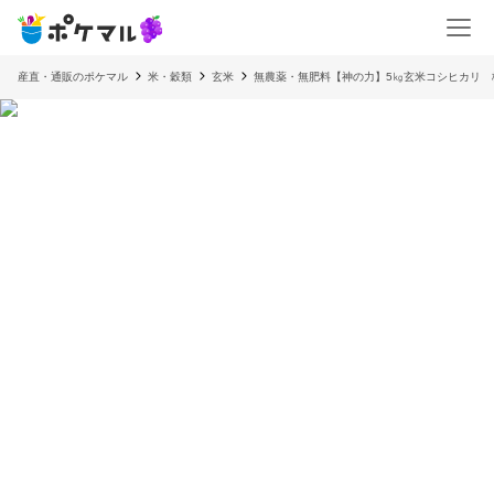
産直・通販のポケマル
米・穀類
玄米
無農薬・無肥料【神の力】5㎏玄米コシヒカリ 