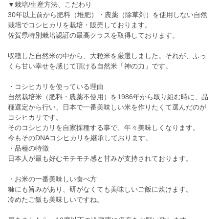
▼栽培/生産方法、こだわり
30年以上前から肥料（堆肥）・農薬（除草剤）を使用しない自然
栽培でコシヒカリを栽培・販売しております。
佐賀県特別栽培認証の最高クラスを取得しております。
収穫した自然米の中から、大粒米を厳選しました。それが、ふっ
くら甘い幸せを感じて頂ける自然米「神の力」です。
・コシヒカリを使っている理由
自然栽培米（肥料・農薬不使用）を1986年から取り組む時に、品
種選定から行い、日本で一番美味しい米を作りたくて選んだのが
コシヒカリです。
そのコシヒカリを自家採種する事で、年々美味しくなります。
今もそのDNAコシヒカリを継承しております。
・品種の特徴
日本人が最も好むモチモチ感と甘みが支持されております。
・お米の一番美味しい食べ方
糠にも旨みがあり、研がなくても美味しいご飯に炊けます。
冷めたご飯も美味しいですね。