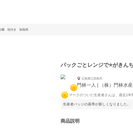
牡蠣 殻付き 加熱用
パックごとレンジで⭐️がきん
広島県江田島市
門林一人 | （株）門林水産
マークのついた生産者さんは、過去1年
生産者バッジの基準が新しくなりました。
商品説明