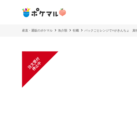
産直・通販のポケマル
魚介類
牡蠣
パックごとレンジで⭐️がきんちょ 真
注
文
受
付
停
止
中