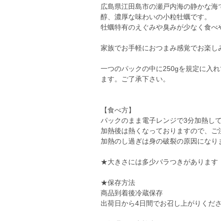
広島県江田島市の瀬戸内海の静かな海
醇、濃厚な味わいの小粒牡蠣です。
牡蠣特有のえぐみや臭みが少なく食べやす
家族でお手軽におつまみ感覚でお楽し
一つのパックの中に250gを規定に入
ます。ご了承下さい。
【食べ方】
パックのまま電子レンジで3分加熱して
加熱後は熱くなっておりますので、ご
加熱のし過ぎは身の破裂の原因になり
★大きさには多少バラつきがあります
★保存方法
商品到着後冷蔵保存
出荷日から4日間でお召し上がりくだ