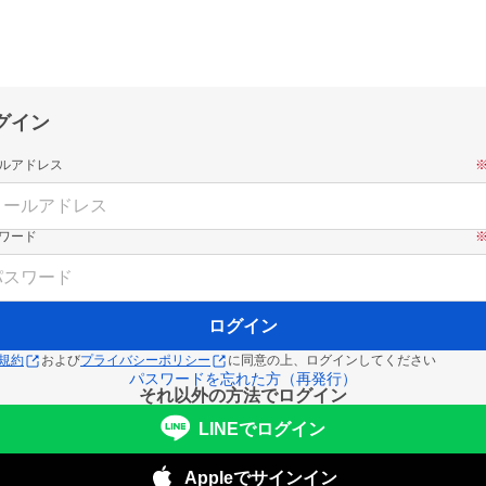
グイン
ルアドレス
ワード
ログイン
規約
および
プライバシーポリシー
に同意の上、
ログインしてください
パスワードを忘れた方（再発行）
それ以外の方法でログイン
LINEでログイン
Appleでサインイン