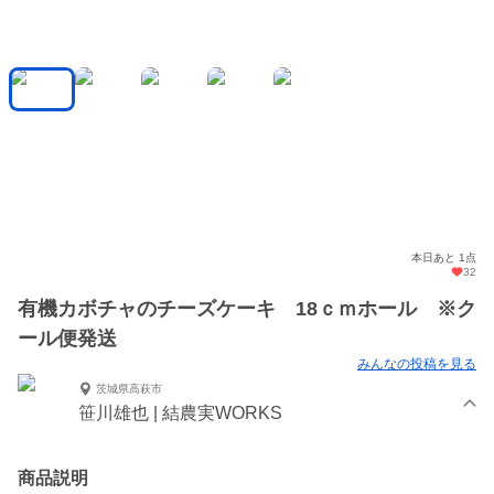
本日あと 1点
32
有機カボチャのチーズケーキ 18ｃｍホール ※ク
ール便発送
みんなの投稿を見る
茨城県高萩市
笹川雄也 | 結農実WORKS
商品説明