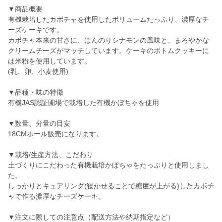
▼商品概要
有機栽培したカボチャを使用したボリュームたっぷり、濃厚なチ
ーズケーキです。
カボチャ本来の甘さに、ほんのりシナモンの風味と、まろやかな
クリームチーズがマッチしています。ケーキのボトムクッキーに
は米粉を使用しています。
(乳、卵、小麦使用)
▼品種・味の特徴
有機JAS認証圃場で栽培した有機かぼちゃを使用
▼数量、分量の目安
18CMホール販売になります。
▼栽培/生産方法、こだわり
土づくりにこだわった有機栽培かぼちゃをたっぷりと使用しまし
た。
しっかりとキュアリング(寝かせることで糖度が上がる)したカボチ
ャで作る濃厚なチーズケーキ。
▼注文に際しての注意点（配送方法や納期指定など）