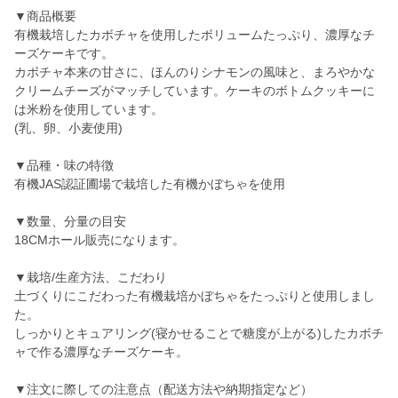
▼商品概要
有機栽培したカボチャを使用したボリュームたっぷり、濃厚なチ
ーズケーキです。
カボチャ本来の甘さに、ほんのりシナモンの風味と、まろやかな
クリームチーズがマッチしています。ケーキのボトムクッキーに
は米粉を使用しています。
(乳、卵、小麦使用)
▼品種・味の特徴
有機JAS認証圃場で栽培した有機かぼちゃを使用
▼数量、分量の目安
18CMホール販売になります。
▼栽培/生産方法、こだわり
土づくりにこだわった有機栽培かぼちゃをたっぷりと使用しまし
た。
しっかりとキュアリング(寝かせることで糖度が上がる)したカボチ
ャで作る濃厚なチーズケーキ。
▼注文に際しての注意点（配送方法や納期指定など）