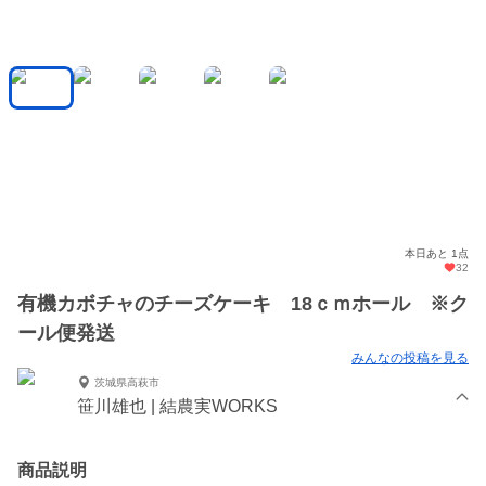
本日あと 1点
32
有機カボチャのチーズケーキ 18ｃｍホール ※ク
ール便発送
みんなの投稿を見る
茨城県高萩市
笹川雄也 | 結農実WORKS
商品説明