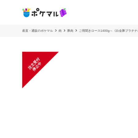
産直・通販のポケマル
肉
豚肉
ご用聞きロース1400g～《白金豚プラチ
注
文
受
付
停
止
中