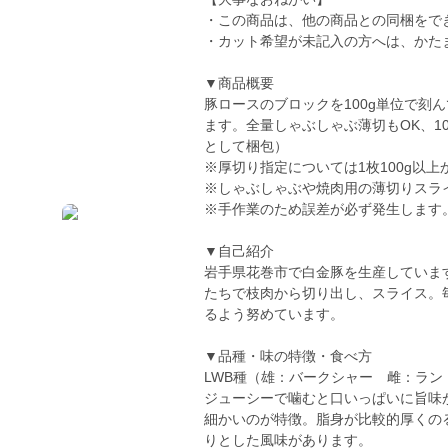
・この商品は、他の商品との同梱をで
・カット希望が未記入の方へは、かた
▼商品概要
豚ロースのブロックを100g単位で刻
ます。全量しゃぶしゃぶ薄切もOK、10
として梱包）
※厚切り指定については1枚100g以上
※しゃぶしゃぶや焼肉用の薄切りスラ
※手作業のため誤差が必ず発生します
▼自己紹介
岩手県花巻市で白金豚を生産していま
たちで枝肉から切り出し、スライス。
るよう努めています。
▼品種・味の特徴・食べ方
LWB種（雄：バークシャー 雌：ラン
ジューシーで噛むと口いっぱいに旨味
細かいのが特徴。脂身が比較的厚くの
りとした風味があります。