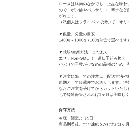
ロースは豚肉のなかでも、上品な味わ
ので、ポン酢やバルサミコ、辛子など
がれます。
（私個人はフライパンで焼いて、オリ
▼数量、分量の目安
1400g～1800g（100g単位で選べます
▼栽培/生産方法、こだわり
エサ：Non-GMO（非遺伝子組み換
小ぶりで子数が少なめの品種のため、手
▼注文に際しての注意点（配送方法や
原則として冷蔵便でお送りします。消
なおご注文を受けてからカットいたし
保存方法
冷蔵・製造より5日
商品到着後、すぐ凍結をかければ1ヶ