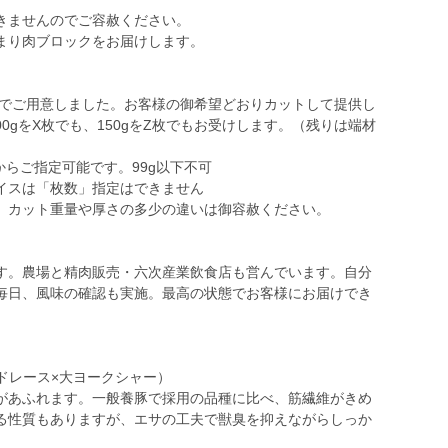
きませんのでご容赦ください。
まり肉ブロックをお届けします。
んでご用意しました。お客様の御希望どおりカットして提供し
0gをX枚でも、150gをZ枚でもお受けします。（残りは端材
からご指定可能です。99g以下不可
イスは「枚数」指定はできません
。カット重量や厚さの多少の違いは御容赦ください。
す。農場と精肉販売・六次産業飲食店も営んでいます。自分
毎日、風味の確認も実施。最高の状態でお客様にお届けでき
ドレース×大ヨークシャー）
があふれます。一般養豚で採用の品種に比べ、筋繊維がきめ
る性質もありますが、エサの工夫で獣臭を抑えながらしっか