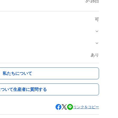
3~16日
可
あり
私たちについて
について生産者に質問する
リンクをコピー