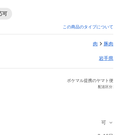
応可
この商品のタイプについて
肉
豚肉
岩手県
ポケマル提携のヤマト便
配送区分:
可