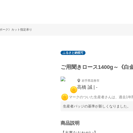
ナポーク》カット指定承り
ふるさと納税可
ご用聞きロース1400g～《
岩手県花巻市
高橋 誠 | -
マークのついた生産者さんは、過去1年
生産者バッジの基準が新しくなりました。
商品説明
【大事なおねがい】