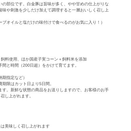
いの部位です。白金豚は旨味が多く、やや甘めの仕上がりな
酸味や刺激を少しだけ加えて調理すると一層おいしく召し上
ーブオイルと塩だけの味付けで食べるのがお気に入り！）
）
え）飼料使用、ほか国産子実コーン＋飼料米を添加
間と時間（200日超）をかけて育てます。
納期指定など）
費期限はカット日より5日間。
ます。新鮮な状態の商品をお送りしますので、お客様のお手
月は美味しく召し上がれます