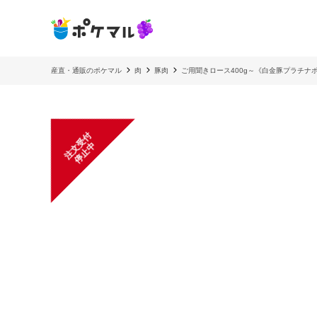
産直・通販のポケマル
肉
豚肉
ご用聞きロース400g～《白金豚プラチナ
注
文
受
付
停
止
中