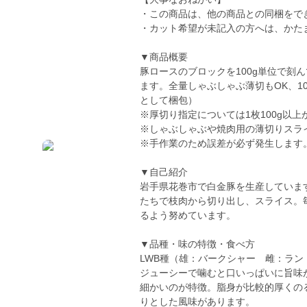
・この商品は、他の商品との同梱をで
・カット希望が未記入の方へは、かた
▼商品概要
豚ロースのブロックを100g単位で刻
ます。全量しゃぶしゃぶ薄切もOK、10
として梱包）
※厚切り指定については1枚100g以上
※しゃぶしゃぶや焼肉用の薄切りスラ
※手作業のため誤差が必ず発生します
▼自己紹介
岩手県花巻市で白金豚を生産していま
たちで枝肉から切り出し、スライス。
るよう努めています。
▼品種・味の特徴・食べ方
LWB種（雄：バークシャー 雌：ラン
ジューシーで噛むと口いっぱいに旨味
細かいのが特徴。脂身が比較的厚くの
りとした風味があります。