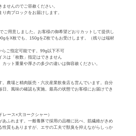
きませんのでご容赦ください。
まり肉ブロックをお届けします。
んでご用意しました。お客様の御希望どおりカットして提供し
0gをX枚でも、150gをZ枚でもお受けします。（残りは端材
からご指定可能です。99g以下不可
イスは「枚数」指定はできません
。カット重量や厚さの多少の違いは御容赦ください。
す。農場と精肉販売・六次産業飲食店も営んでいます。自分
毎日、風味の確認も実施。最高の状態でお客様にお届けでき
ドレース×大ヨークシャー）
があふれます。一般養豚で採用の品種に比べ、筋繊維がきめ
る性質もありますが、エサの工夫で獣臭を抑えながらしっか