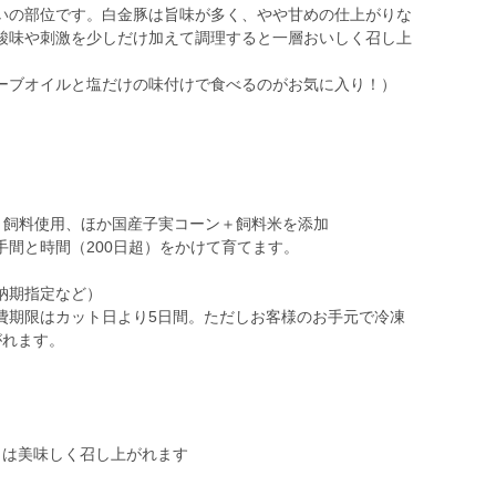
いの部位です。白金豚は旨味が多く、やや甘めの仕上がりな
酸味や刺激を少しだけ加えて調理すると一層おいしく召し上
ーブオイルと塩だけの味付けで食べるのがお気に入り！）
え）飼料使用、ほか国産子実コーン＋飼料米を添加
間と時間（200日超）をかけて育てます。
納期指定など）
費期限はカット日より5日間。ただしお客様のお手元で冷凍
がれます。
月は美味しく召し上がれます