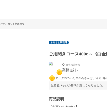
ポーク》カット指定承り
ふるさと納税可
ご用聞きロース400g～《白
岩手県花巻市
高橋 誠 | -
マークのついた生産者さんは、過去1年
生産者バッジの基準が新しくなりました。
商品説明
【大事なおねがい】