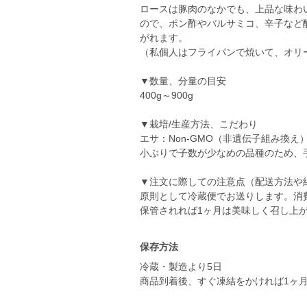
ロースは豚肉のなかでも、上品な味わ
ので、ポン酢やバルサミコ、辛子など
がれます。
（私個人はフライパンで焼いて、オリ
▼数量、分量の目安
400g～900g
▼栽培/生産方法、こだわり
エサ：Non-GMO（非遺伝子組み換
小ぶりで子数が少なめの品種のため、手
▼注文に際しての注意点（配送方法や
原則として冷蔵便でお送りします。消
保管されれば1ヶ月は美味しく召し上
保存方法
冷蔵・製造より5日
商品到着後、すぐ凍結をかければ1ヶ