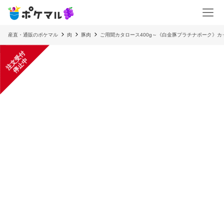
産直・通販のポケマル
肉
豚肉
ご用聞カタロース400g～《白金豚プラチナポーク》カ
注
文
受
付
停
止
中