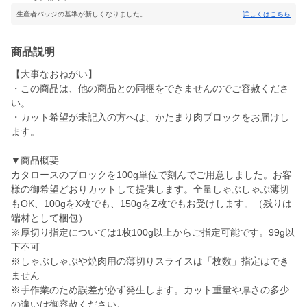
生産者バッジの基準が新しくなりました。
詳しくはこちら
商品説明
【大事なおねがい】
・この商品は、他の商品との同梱をできませんのでご容赦くださ
い。
・カット希望が未記入の方へは、かたまり肉ブロックをお届けし
ます。
▼商品概要
カタロースのブロックを100g単位で刻んでご用意しました。お客
様の御希望どおりカットして提供します。全量しゃぶしゃぶ薄切
もOK、100gをX枚でも、150gをZ枚でもお受けします。（残りは
端材として梱包）
※厚切り指定については1枚100g以上からご指定可能です。99g以
下不可
※しゃぶしゃぶや焼肉用の薄切りスライスは「枚数」指定はでき
ません
※手作業のため誤差が必ず発生します。カット重量や厚さの多少
の違いは御容赦ください。