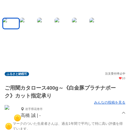
注文受付停止中
ふるさと納税可
10
ご用聞カタロース400g～《白金豚プラチナポー
ク》カット指定承り
みんなの投稿を見る
岩手県花巻市
高橋 誠 | -
マークのついた生産者さんは、過去1年間で平均して特に高い評価を得
ています。