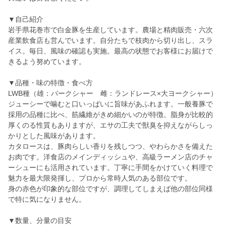
▼自己紹介
岩手県花巻市で白金豚を生産しています。農場と精肉販売・六次
産業飲食店も営んでいます。自分たちで枝肉から切り出し、スラ
イス。毎日、風味の確認も実施。最高の状態でお客様にお届けで
きるよう努めています。
▼品種・味の特徴・食べ方
LWB種（雄：バークシャー 雌：ランドレース×大ヨークシャー）
ジューシーで噛むと口いっぱいに旨味があふれます。一般養豚で
採用の品種に比べ、筋繊維がきめ細かいのが特徴。脂身が比較的
厚くのる性質もありますが、エサの工夫で獣臭を抑えながらしっ
かりとした風味があります。
カタロースは、豚肉らしい香りを残しつつ、やわらかさを備えた
お肉です。洋食店のメインディッシュや、高級ラーメン店のチャ
ーシューにも活用されています。丁寧に手間をかけていく料理で
魅力を最大限発揮し、プロから常時人気のある部位です。
身の赤色が印象的な部位ですが、調理してしまえば他の部位同様
で特に気になりません。
▼数量、分量の目安