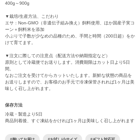
400g～900g
▼栽培/生産方法、こだわり
エサ：Non-GMO（非遺伝子組み換え）飼料使用、ほか国産子実コ
ーン＋飼料米を添加
小ぶりで子数が少なめの品種のため、手間と時間（200日超）をか
けて育てます。
▼注文に際しての注意点（配送方法や納期指定など）
原則として冷蔵便でお送りします。消費期限はカット日より5日
間。
なおご注文を受けてからカットいたします。新鮮な状態の商品を
お送りしますので、お客様のお手元で冷凍保管されれば1ヶ月は美
味しく召し上がれます。
保存方法
冷蔵・製造より5日
商品到着後、すぐ凍結をかければ1ヶ月は美味しく召し上がれます
#捌いてお届け
#お試し/小サイズ
#ギフト対応可