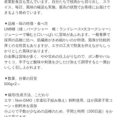
産業飲食店も営んでいます。自分たちで枝肉から切り出し、スラ
イス。毎日、風味の確認も実施。最高の状態でお客様にお届けで
きるよう努めています。
▼品種・味の特徴・食べ方
LWB種（雄：バークシャー 雌：ランドレース×大ヨークシャー）
ジューシーで噛むと口いっぱいに旨味があふれます。一般養豚で
採用の品種に比べ、筋繊維がきめ細かいのが特徴。脂身が比較的
厚くのる性質もありますが、エサの工夫で獣臭を抑えながらしっ
かりとした風味があります。
白金豚は旨味が多く、やや甘めの仕上がりなので、ポン酢やバル
サミコ、辛子など酸味や刺激を少しだけ加えて調理すると一層お
いしく召し上がれます。
▼数量、分量の目安
500g×2～
▼栽培/生産方法、こだわり
エサ：Non-GMO（非遺伝子組み換え）飼料使用、ほか国産子実コ
ーン＋飼料米を添加
小ぶりで子数が少なめの品種のため、手間と時間（200日超）をか
けて育てます。