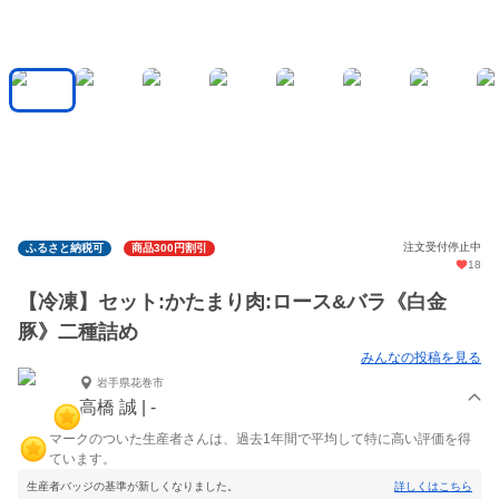
注文受付停止中
ふるさと納税可
商品300円割引
18
【冷凍】セット:かたまり肉:ロース&バラ《白金
豚》二種詰め
みんなの投稿を見る
岩手県花巻市
高橋 誠 | -
マークのついた生産者さんは、過去1年間で平均して特に高い評価を得
ています。
生産者バッジの基準が新しくなりました。
詳しくはこちら