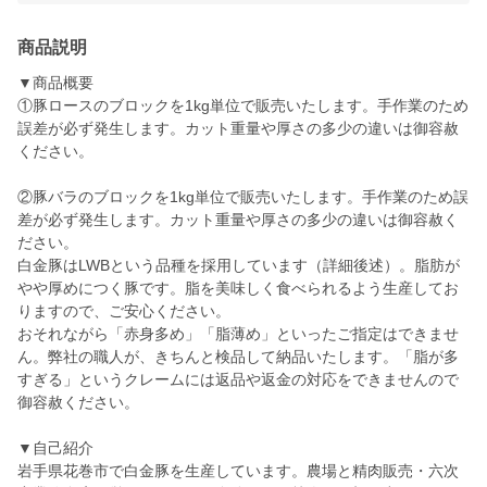
商品説明
▼商品概要
①豚ロースのブロックを1kg単位で販売いたします。手作業のため
誤差が必ず発生します。カット重量や厚さの多少の違いは御容赦
ください。
②豚バラのブロックを1kg単位で販売いたします。手作業のため誤
差が必ず発生します。カット重量や厚さの多少の違いは御容赦く
ださい。
白金豚はLWBという品種を採用しています（詳細後述）。脂肪が
やや厚めにつく豚です。脂を美味しく食べられるよう生産してお
りますので、ご安心ください。
おそれながら「赤身多め」「脂薄め」といったご指定はできませ
ん。弊社の職人が、きちんと検品して納品いたします。「脂が多
すぎる」というクレームには返品や返金の対応をできませんので
御容赦ください。
▼自己紹介
岩手県花巻市で白金豚を生産しています。農場と精肉販売・六次