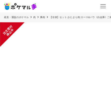
産直・通販のポケマル
肉
豚肉
【冷凍】セット:かたまり肉:ロース&バラ《白金豚》二
注
文
受
付
停
止
中