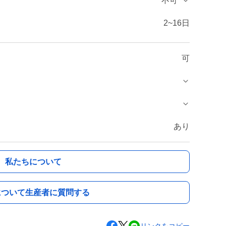
不可
2~16日
可
あり
私たちについて
について生産者に質問する