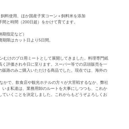
え）飼料使用、ほか国産子実コーン＋飼料米を添加
間と時間（200日超）をかけて育てます。
納期指定など）
費期限はカット日より5日間。
ランむけのプロ用ミートとして展開してきました。料理専門紙
高く評価され今日に至ります。スーパー等での店頭販売を一
の販路のみご購入いただける商品でした。現在では、海外の
のなかで、飲食店や観光ホテルの方々が大苦戦するなか、弊社
。いま私達は、業務用卸のルートを大事にしつつも、これか
していくことを決定しました。これからもどうぞよろしくお