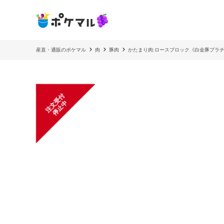
産直・通販のポケマル
肉
豚肉
かたまり肉:ロースブロック《白金豚プラ
注
文
受
付
停
止
中