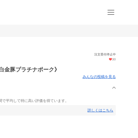
注文受付停止中
30
《白金豚プラチナポーク》
みんなの投稿を見る
間で平均して特に高い評価を得ています。
詳しくはこちら