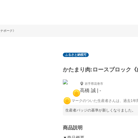
チナポーク》
ふるさと納税可
かたまり肉:ロースブロック
岩手県花巻市
高橋 誠 | -
マークのついた生産者さんは、過去1年
生産者バッジの基準が新しくなりました。
商品説明
▼商品概要