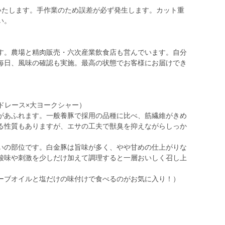
売いたします。手作業のため誤差が必ず発生します。カット重
い。
す。農場と精肉販売・六次産業飲食店も営んでいます。自分
毎日、風味の確認も実施。最高の状態でお客様にお届けでき
ドレース×大ヨークシャー）
があふれます。一般養豚で採用の品種に比べ、筋繊維がきめ
る性質もありますが、エサの工夫で獣臭を抑えながらしっか
いの部位です。白金豚は旨味が多く、やや甘めの仕上がりな
酸味や刺激を少しだけ加えて調理すると一層おいしく召し上
ーブオイルと塩だけの味付けで食べるのがお気に入り！）