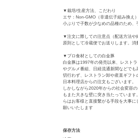
▼栽培/生産方法、こだわり
エサ：Non-GMO（非遺伝子組み換
小ぶりで子数が少なめの品種のため、手
▼注文に際しての注意点（配送方法や
原則として冷蔵便でお送りします。消
▼プロ食材としての白金豚
白金豚は1997年の発売以来、レスト
やグルメ番組、日経流通新聞などでも
切行わず、レストラン卸や産直ギフト
日本料理店からの注文もございます。
しかしながら2020年からの社会変容
もまた大きな壁に突き当たっています
らはお客様と直接繫がる手段を大事に
願いいたします
保存方法