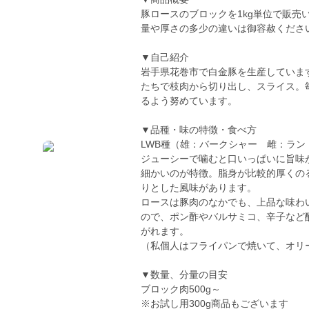
豚ロースのブロックを1kg単位で販
量や厚さの多少の違いは御容赦くださ
▼自己紹介
岩手県花巻市で白金豚を生産していま
たちで枝肉から切り出し、スライス。
るよう努めています。
▼品種・味の特徴・食べ方
LWB種（雄：バークシャー 雌：ラン
ジューシーで噛むと口いっぱいに旨味
細かいのが特徴。脂身が比較的厚くの
りとした風味があります。
ロースは豚肉のなかでも、上品な味わ
ので、ポン酢やバルサミコ、辛子など
がれます。
（私個人はフライパンで焼いて、オリ
▼数量、分量の目安
ブロック肉500g～
※お試し用300g商品もございます