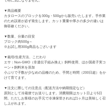
で特に気になりません。
▼商品概要
カタロースのブロックを300g・500gから販売いたします。手作業
のため誤差が必ず発生します。カット重量や厚さの多少の違いは
御容赦ください。
▼数量、分量の目安
ブロック肉500g～
※お試し用300g商品もございます
▼栽培/生産方法、こだわり
エサ：Non-GMO（非遺伝子組み換え）飼料使用、ほか国産子実コ
ーン＋飼料米を添加
小ぶりで子数が少なめの品種のため、手間と時間（200日超）をか
けて育てます。
▼注文に際しての注意点（配送方法や納期指定など）
原則として冷蔵便でお送りします。消費期限はカット日より5日
間。ただしお客様のお手元で冷凍保管されれば1ヶ月は美味しく召
し上がれます。