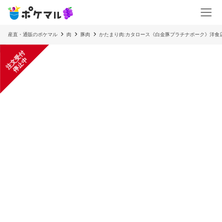
産直・通販のポケマル
肉
豚肉
かたまり肉:カタロース《白金豚プラチナポーク》洋食
注
文
受
付
停
止
中