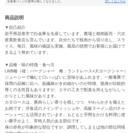
生産者バッジの基準が新しくなりました。
詳しくはこちら
商品説明
▼自己紹介
岩手県花巻市で白金豚を生産しています。農場と精肉販売・六次
産業飲食店も営んでいます。自分たちで枝肉から切り出し、スラ
イス。毎日、風味の確認も実施。最高の状態でお客様にお届けで
きるよう努めています。
▼品種・味の特徴・食べ方
LWB種（雄：バークシャー 雌：ランドレース×大ヨークシャー）
ジューシーで噛むと口いっぱいに旨味があふれます。一般養豚で
採用の品種に比べ、筋繊維がきめ細かいのが特徴。脂身が比較的
厚くのる性質もありますが、エサの工夫で獣臭を抑えながらしっ
かりとした風味があります。
カタロースは、豚肉らしい香りを残しつつ、やわらかさを備えた
お肉です。洋食店のメインディッシュや、高級ラーメン店のチャ
ーシューにも活用されています。もともと手間をかける料理に使
い勝手がよく、常時人気のある部位です。
身の赤色が印象的な部位ですが、調理してしまえば他の部位同様