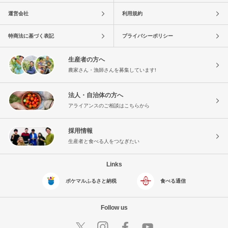
運営会社
利用規約
特商法に基づく表記
プライバシーポリシー
生産者の方へ
農家さん・漁師さんを募集しています!
法人・自治体の方へ
アライアンスのご相談はこちらから
採用情報
生産者と食べる人をつなぎたい
Links
ポケマルふるさと納税
食べる通信
Follow us