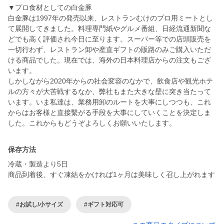
▼プロ食材としての白金豚
白金豚は1997年の発売以来、レストランむけのプロ用ミートとし
て展開してきました。料理専門紙やグルメ番組、日経流通新聞な
どでも高く評価され今日に至ります。スーパー等での店頭販売を
一切行わず、レストラン卸や産直ギフトの販路のみご購入いただ
ける商品でした。現在では、海外の日本料理店からの注文もござ
います。
しかしながら2020年からの社会変容のなかで、飲食店や観光ホテ
ルの方々が大苦戦するなか、弊社もまた大きな壁に突き当たって
います。いま私達は、業務用卸のルートを大事にしつつも、これ
からはお客様と直接繫がる手段を大事にしていくことを決定しま
した。これからもどうぞよろしくお願いいたします。
保存方法
冷蔵・製造より5日
商品到着後、すぐ凍結をかければ1ヶ月は美味しく召し上がれます
#お試し/小サイズ
#ギフト対応可