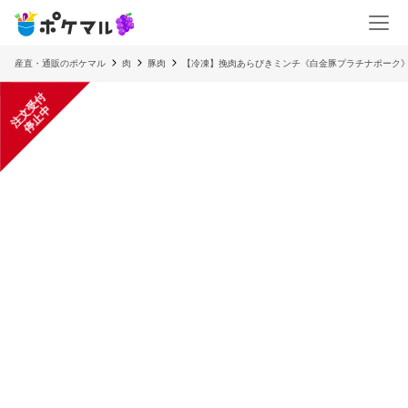
産直・通販のポケマル
肉
豚肉
【冷凍】挽肉あらびきミンチ《白金豚プラチナポーク
注
文
受
付
停
止
中