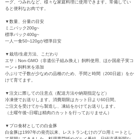
ーグ、つみれなど、様々な家庭料理に使用できます。常備してい
ると便利なお肉です。
▼数量、分量の目安
ミニパック200g~
標準パック400g~
一人一食50~120gが標準目安
▼栽培/生産方法、こだわり
エサ：Non-GMO（非遺伝子組み換え）飼料使用、ほか国産子実コ
ーン＋飼料米を添加
小ぶりで子数が少なめの品種のため、手間と時間（200日超）をか
けて育てます。
▼注文に際しての注意点（配送方法や納期指定など）
冷凍便でお送りします。消費期限はカット日より60日間。
ご注文を受けてから製造し、凍結をかけてお送りします。
（土曜午後~日曜は精肉のカットを行っておりません）
▼プロ食材としての白金豚
白金豚は1997年の発売以来、レストランむけのプロ用ミートとし
て展開してきました。料理専門紙やグルメ番組、日経流通新聞な