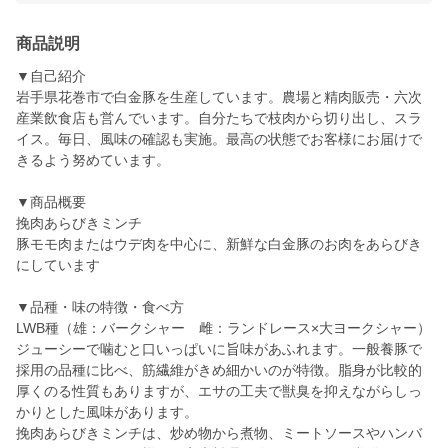
商品説明
▼自己紹介
岩手県花巻市で白金豚を生産しています。農場と精肉販売・六次
産業飲食店も営んでいます。自分たちで枝肉から切り出し、スラ
イス。毎日、風味の確認も実施。最高の状態でお客様にお届けで
きるよう努めています。
▼商品概要
挽肉あらびきミンチ
豚モモ肉またはウデ肉を中心に、新鮮な白金豚のお肉をあらびき
にしています
▼品種・味の特徴・食べ方
LWB種（雄：バークシャー 雌：ランドレース×大ヨークシャー）
ジューシーで噛むと口いっぱいに旨味があふれます。一般養豚で
採用の品種に比べ、筋繊維がきめ細かいのが特徴。脂身が比較的
厚くのる性質もありますが、エサの工夫で獣臭を抑えながらしっ
かりとした風味があります。
挽肉あらびきミンチは、炒め物から煮物、ミートソースやハンバ