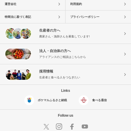
運営会社
利用規約
特商法に基づく表記
プライバシーポリシー
生産者の方へ
農家さん・漁師さんを募集しています!
法人・自治体の方へ
アライアンスのご相談はこちらから
採用情報
生産者と食べる人をつなぎたい
Links
ポケマルふるさと納税
食べる通信
Follow us