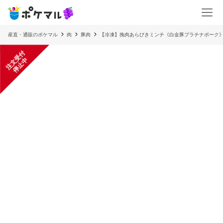
産直・通販のポケマル
肉
豚肉
【冷凍】挽肉あらびきミンチ《白金豚プラチナポーク
注
文
受
付
停
止
中