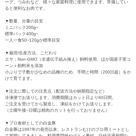
ーグ、つみれなど、様々な家庭料理に使用できます。常備してい
ると便利なお肉です。
▼数量、分量の目安
ミニパック200g~
標準パック400g~
一人一食50~120gが標準目安
▼栽培/生産方法、こだわり
エサ：Non-GMO（非遺伝子組み換え）飼料使用、ほか国産子実コ
ーン＋飼料米を添加
小ぶりで子数が少なめの品種のため、手間と時間（200日超）をか
けて育てます。
▼注文に際しての注意点（配送方法や納期指定など）
冷凍便でお送りします。消費期限はカット日より60日間。
ご注文を受けてから製造し、凍結をかけてお送りします。
（土曜午後~日曜は精肉のカットを行っておりません）
▼プロ食材としての白金豚
白金豚は1997年の発売以来、レストランむけのプロ用ミートとし
て展開してきました。料理専門紙やグルメ番組、日経流通新聞な