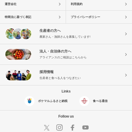
運営会社
利用規約
特商法に基づく表記
プライバシーポリシー
生産者の方へ
農家さん・漁師さんを募集しています!
法人・自治体の方へ
アライアンスのご相談はこちらから
採用情報
生産者と食べる人をつなぎたい
Links
ポケマルふるさと納税
食べる通信
Follow us