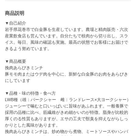
商品説明
▼自己紹介
岩手県花巻市で白金豚を生産しています。農場と精肉販売・六次
産業飲食店も営んでいます。自分たちで枝肉から切り出し、スラ
イス。毎日、風味の確認も実施。最高の状態でお客様にお届けで
きるよう努めています。
▼商品概要
挽肉あらびきミンチ
豚モモ肉またはウデ肉を中心に、新鮮な白金豚のお肉をあらびき
にしています
▼品種・味の特徴・食べ方
LWB種（雄：バークシャー 雌：ランドレース×大ヨークシャー）
ジューシーで噛むと口いっぱいに旨味があふれます。一般養豚で
採用の品種に比べ、筋繊維がきめ細かいのが特徴。脂身が比較的
厚くのる性質もありますが、エサの工夫で獣臭を抑えながらしっ
かりとした風味があります。
挽肉あらびきミンチは、炒め物から煮物、ミートソースやハンバ