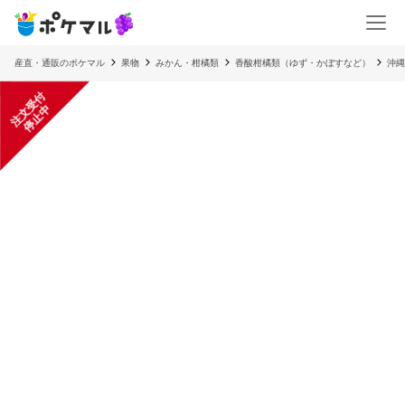
産直・通販のポケマル
果物
みかん・柑橘類
香酸柑橘類（ゆず・かぼすなど）
沖縄
注
文
受
付
停
止
中