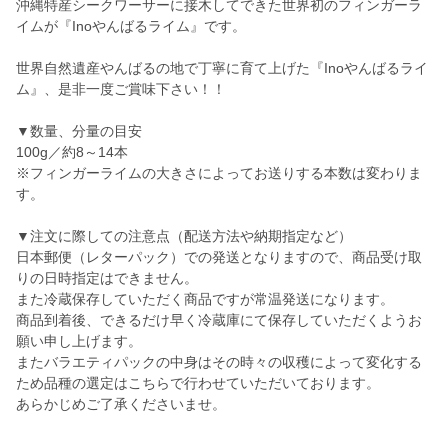
沖縄特産シークワーサーに接木してできた世界初のフィンガーラ
イムが『Inoやんばるライム』です。
世界自然遺産やんばるの地で丁寧に育て上げた『Inoやんばるライ
ム』、是非一度ご賞味下さい！！
▼数量、分量の目安
100g／約8～14本
※フィンガーライムの大きさによってお送りする本数は変わりま
す。
▼注文に際しての注意点（配送方法や納期指定など）
日本郵便（レターパック）での発送となりますので、商品受け取
りの日時指定はできません。
また冷蔵保存していただく商品ですが常温発送になります。
商品到着後、できるだけ早く冷蔵庫にて保存していただくようお
願い申し上げます。
またバラエティパックの中身はその時々の収穫によって変化する
ため品種の選定はこちらで行わせていただいております。