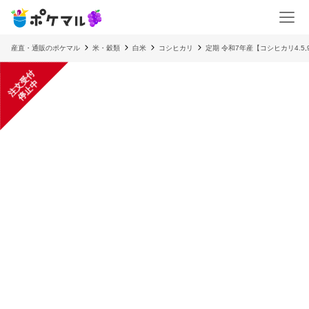
産直・通販のポケマル
米・穀類
白米
コシヒカリ
定期 令和7年産【コシヒカリ4.5,9
注
文
受
付
停
止
中