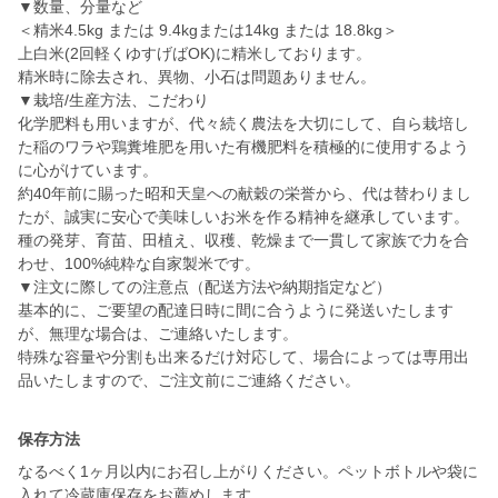
▼数量、分量など
＜精米4.5kg または 9.4kgまたは14kg または 18.8kg＞
上白米(2回軽くゆすげばOK)に精米しております。
精米時に除去され、異物、小石は問題ありません。
▼栽培/生産方法、こだわり
化学肥料も用いますが、代々続く農法を大切にして、自ら栽培し
た稲のワラや鶏糞堆肥を用いた有機肥料を積極的に使用するよう
に心がけています。
約40年前に賜った昭和天皇への献穀の栄誉から、代は替わりまし
たが、誠実に安心で美味しいお米を作る精神を継承しています。
種の発芽、育苗、田植え、収穫、乾燥まで一貫して家族で力を合
わせ、100%純粋な自家製米です。
▼注文に際しての注意点（配送方法や納期指定など）
基本的に、ご要望の配達日時に間に合うように発送いたします
が、無理な場合は、ご連絡いたします。
特殊な容量や分割も出来るだけ対応して、場合によっては専用出
品いたしますので、ご注文前にご連絡ください。
保存方法
なるべく1ヶ月以内にお召し上がりください。ペットボトルや袋に
入れて冷蔵庫保存をお薦めします。