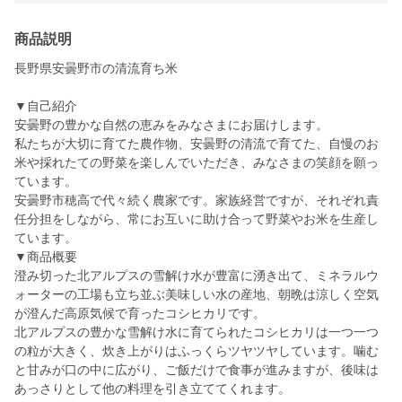
商品説明
長野県安曇野市の清流育ち米
▼自己紹介
安曇野の豊かな自然の恵みをみなさまにお届けします。
私たちが大切に育てた農作物、安曇野の清流で育てた、自慢のお
米や採れたての野菜を楽しんでいただき、みなさまの笑顔を願っ
ています。
安曇野市穂高で代々続く農家です。家族経営ですが、それぞれ責
任分担をしながら、常にお互いに助け合って野菜やお米を生産し
ています。
▼商品概要
澄み切った北アルプスの雪解け水が豊富に湧き出て、ミネラルウ
ォーターの工場も立ち並ぶ美味しい水の産地、朝晩は涼しく空気
が澄んだ高原気候で育ったコシヒカリです。
北アルプスの豊かな雪解け水に育てられたコシヒカリは一つ一つ
の粒が大きく、炊き上がりはふっくらツヤツヤしています。噛む
と甘みが口の中に広がり、ご飯だけで食事が進みますが、後味は
あっさりとして他の料理を引き立ててくれます。