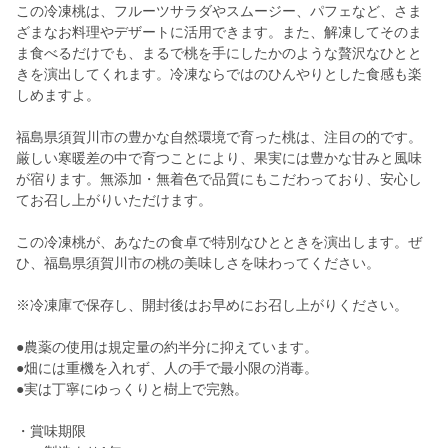
この冷凍桃は、フルーツサラダやスムージー、パフェなど、さま
ざまなお料理やデザートに活用できます。また、解凍してそのま
ま食べるだけでも、まるで桃を手にしたかのような贅沢なひとと
きを演出してくれます。冷凍ならではのひんやりとした食感も楽
しめますよ。
福島県須賀川市の豊かな自然環境で育った桃は、注目の的です。
厳しい寒暖差の中で育つことにより、果実には豊かな甘みと風味
が宿ります。無添加・無着色で品質にもこだわっており、安心し
てお召し上がりいただけます。
この冷凍桃が、あなたの食卓で特別なひとときを演出します。ぜ
ひ、福島県須賀川市の桃の美味しさを味わってください。
※冷凍庫で保存し、開封後はお早めにお召し上がりください。
●農薬の使用は規定量の約半分に抑えています。
●畑には重機を入れず、人の手で最小限の消毒。
●実は丁寧にゆっくりと樹上で完熟。
・賞味期限