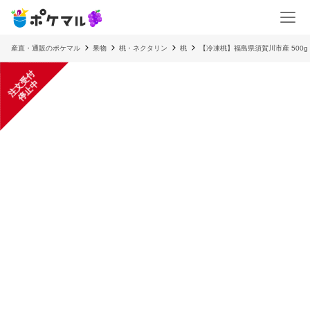
産直・通販のポケマル
果物
桃・ネクタリン
桃
【冷凍桃】福島県須賀川市産 50
注
文
受
付
停
止
中