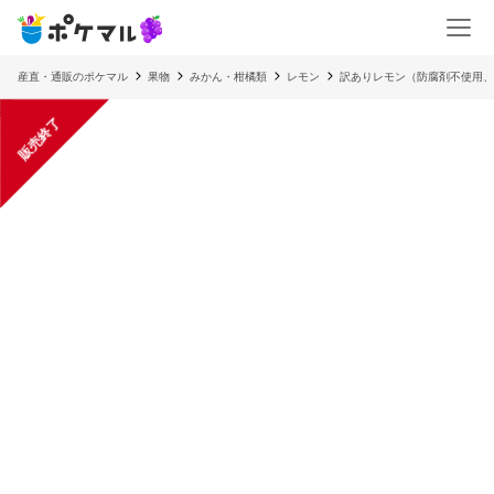
産直・通販のポケマル
果物
みかん・柑橘類
レモン
訳ありレモン（防腐剤不使用、
販売終了