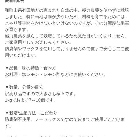
商品説明
和歌山県有田地方の恵まれた自然の中、極力農薬を使わずに栽培
しました。特に当地は雨が少ないため、柑橘を育てるためには、
水やり等手間をかけないといけないのですが、その分濃厚な果実
が育ちます。
極力農薬を減らして栽培しているため見た目がよくありません。
ご家庭用としてお楽しみください。
防腐剤やワックスを使用しておりませんので皮まで安心してご使
用いただけます。
▼品種・味の特徴・食べ方
お料理・塩レモン・レモン酢などにお使いください。
▼数量、分量の目安
訳あり品ですので大きさも様々です。
1kgでおよそ7～10個です。
▼栽培/生産方法、こだわり
防腐剤不使用、ノーワックスですので皮までご使用いただけま
す。