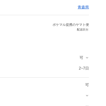
青森県
ポケマル提携のヤマト便
配送区分:
可
2~7日
可