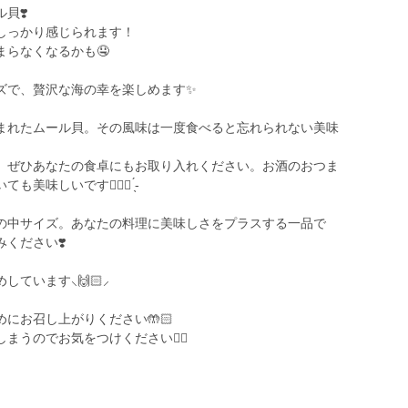
貝❣️
しっかり感じられます！
らなくなるかも🤤
ズで、贅沢な海の幸を楽しめます✨
まれたムール貝。その風味は一度食べると忘れられない美味
、ぜひあなたの食卓にもお取り入れください。お酒のおつま
しいです👉🏻💗 ̖́-
の中サイズ。あなたの料理に美味しさをプラスする一品で
ください❣️
います‪⸜🙌🏻⸝‍
にお召し上がりください🤲🏻
うのでお気をつけください🙇‍♀️