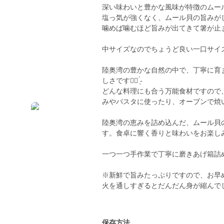
深い味わいと豊かな風味が特徴のムール
塩っ気が強くなく、ムール貝の旨みが
噛めば噛むほど旨みが出てきて箸が止ま
中サイズなのでちょうど良い一口サイ
陸奥湾の豊かな自然の中で、丁寧に育
しさです✊🏻‪ ̖́-‬
どんな料理にも合う万能食材ですので
みやパスタに使ったり、オーブンで焼いても美味
陸奥湾の恵みを詰め込んだ、ムール貝
す。食卓に響く香りと味わいをお楽しみ
一つ一つ手作業で丁寧に磨きあげ箱詰めして
※新鮮で旨みたっぷりですので、お早め
火を通しすぎるとだんだん身が縮んでしま
保存方法