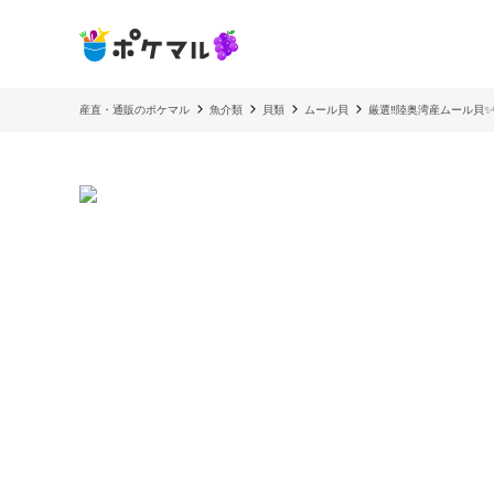
産直・通販のポケマル
魚介類
貝類
ムール貝
厳選‼️陸奥湾産ムール貝