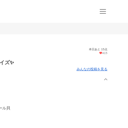
本日あと 15点
415
サイズ✨
みんなの投稿を見る
ール貝