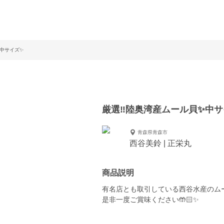
✨中サイズ✨
厳選‼️陸奥湾産ムール貝✨中
青森県青森市
西谷美鈴 | 正栄丸
商品説明
有名店とも取引している西谷水産のム
是非一度ご賞味ください🤲🏻✨️