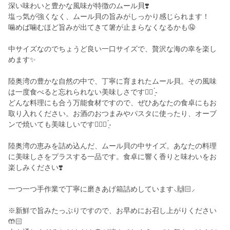
深い味わいと豊かな風味が特徴のムール貝❣️
塩っ気が強くなく、ムール貝の旨みがしっかり感じられます！
噛めば噛むほど旨みが出てきて箸が止まらなくなるかも🤤
中サイズなのでちょうど良い一口サイズで、贅沢な海の幸を楽し
めます✨
陸奥湾の豊かな自然の中で、丁寧に育まれたムール貝。その風味
は一度食べると忘れられない美味しさです✊🏻‪ ̖́-‬
どんな料理にも合う万能食材ですので、ぜひあなたの食卓にもお
取り入れください。お酒のおつまみやパスタに使ったり、オーブ
ンで焼いても美味しいです👉🏻💗 ̖́-
陸奥湾の恵みを詰め込んだ、ムール貝の中サイズ。あなたの料理
に美味しさをプラスする一品です。食卓に響く香りと味わいをお
楽しみください❣️
一つ一つ手作業で丁寧に磨きあげ箱詰めしています‪⸜🙌🏻⸝‍
※新鮮で旨みたっぷりですので、お早めにお召し上がりください
🤲🏻