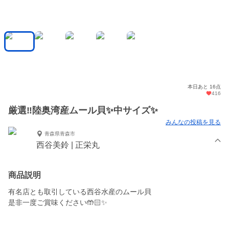
本日あと 16点
416
厳選‼️陸奥湾産ムール貝✨中サイズ✨
みんなの投稿を見る
青森県青森市
西谷美鈴 | 正栄丸
商品説明
有名店とも取引している西谷水産のムール貝
是非一度ご賞味ください🤲🏻✨️