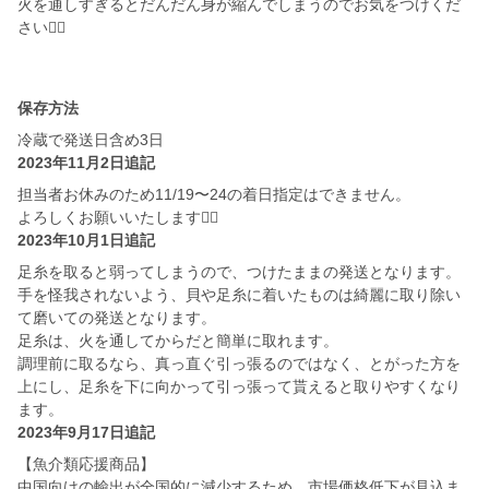
火を通しすぎるとだんだん身が縮んでしまうのでお気をつけくだ
さい🙇‍♀️
保存方法
冷蔵で発送日含め3日
2023年11月2日追記
担当者お休みのため11/19〜24の着日指定はできません。
よろしくお願いいたします🙇‍♀️
2023年10月1日追記
足糸を取ると弱ってしまうので、つけたままの発送となります。
手を怪我されないよう、貝や足糸に着いたものは綺麗に取り除い
て磨いての発送となります。
足糸は、火を通してからだと簡単に取れます。
調理前に取るなら、真っ直ぐ引っ張るのではなく、とがった方を
上にし、足糸を下に向かって引っ張って貰えると取りやすくなり
ます。
2023年9月17日追記
【魚介類応援商品】
中国向けの輸出が全国的に減少するため、市場価格低下が見込ま