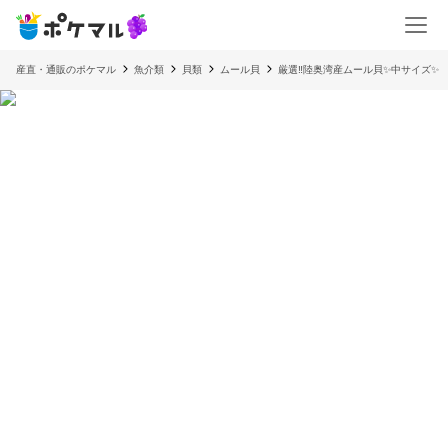
産直・通販のポケマル
魚介類
貝類
ムール貝
厳選‼️陸奥湾産ムール貝✨中サイズ✨