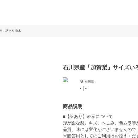
ろ！訳あり南水
石川県産「加賀梨」サイズい
石川県-
- | -
商品説明
■【訳あり】表示について
形が歪な梨、キズ、へこみ、色ムラ等
品質、味には変化がございませんので
※贈答用としてのご利用はお控えくだ