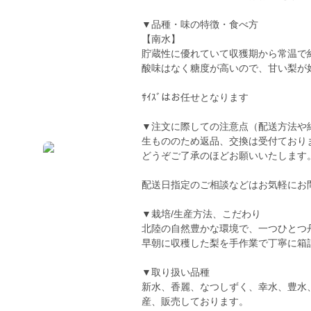
▼品種・味の特徴・食べ方
【南水】
貯蔵性に優れていて収獲期から常温で
酸味はなく糖度が高いので、甘い梨が
ｻｲｽﾞはお任せとなります
▼注文に際しての注意点（配送方法や
生もののため返品、交換は受付ており
どうぞご了承のほどお願いいたします
配送日指定のご相談などはお気軽にお
▼栽培/生産方法、こだわり
北陸の自然豊かな環境で、一つひとつ
早朝に収穫した梨を手作業で丁寧に箱
▼取り扱い品種
新水、香麗、なつしずく、幸水、豊水
産、販売しております。