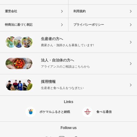
運営会社
利用規約
特商法に基づく表記
プライバシーポリシー
生産者の方へ
農家さん・漁師さんを募集しています!
法人・自治体の方へ
アライアンスのご相談はこちらから
採用情報
生産者と食べる人をつなぎたい
Links
ポケマルふるさと納税
食べる通信
Follow us