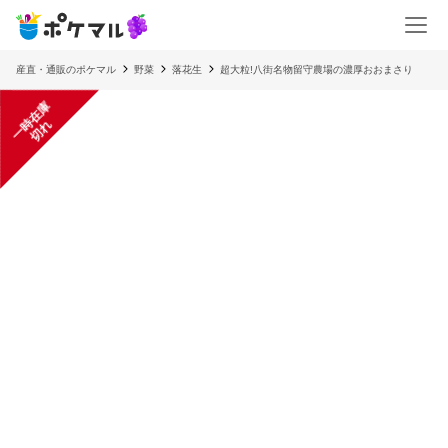
産直・通販のポケマル
野菜
落花生
超大粒!八街名物留守農場の濃厚おおまさり
一
在
庫
切
時
れ