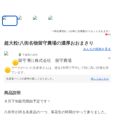
一時在庫切れ（21時に在庫数がリセットされます）
40
超大粒!八街名物留守農場の濃厚おおまさり
みんなの投稿を見る
千葉県八街市
留守 剛 | 株式会社 留守農場
マークのついた生産者さんは、過去1年間で平均して特に高い評価を得
ています。
生産者バッジの基準が新しくなりました。
詳しくはこちら
商品説明
８月下旬販売開始予定です！
八街市が誇る名産品の一つ、落花生の時期がやって参りました。