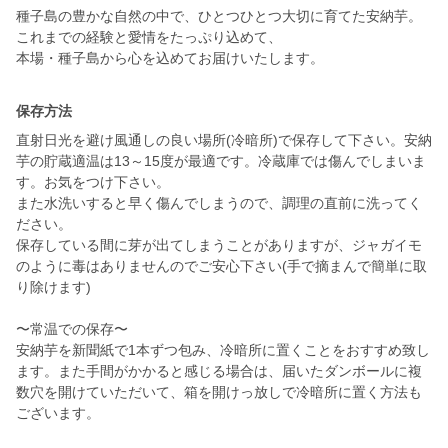
種子島の豊かな自然の中で、ひとつひとつ大切に育てた安納芋。
これまでの経験と愛情をたっぷり込めて、
本場・種子島から心を込めてお届けいたします。
保存方法
直射日光を避け風通しの良い場所(冷暗所)で保存して下さい。安納
芋の貯蔵適温は13～15度が最適です。冷蔵庫では傷んでしまいま
す。お気をつけ下さい。
また水洗いすると早く傷んでしまうので、調理の直前に洗ってく
ださい。
保存している間に芽が出てしまうことがありますが、ジャガイモ
のように毒はありませんのでご安心下さい(手で摘まんで簡単に取
り除けます)
〜常温での保存〜
安納芋を新聞紙で1本ずつ包み、冷暗所に置くことをおすすめ致し
ます。また手間がかかると感じる場合は、届いたダンボールに複
数穴を開けていただいて、箱を開けっ放しで冷暗所に置く方法も
ございます。