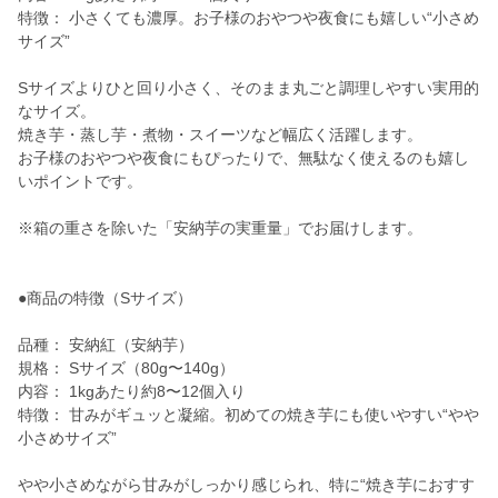
特徴： 小さくても濃厚。お子様のおやつや夜食にも嬉しい“小さめ
サイズ”
Sサイズよりひと回り小さく、そのまま丸ごと調理しやすい実用的
なサイズ。
焼き芋・蒸し芋・煮物・スイーツなど幅広く活躍します。
お子様のおやつや夜食にもぴったりで、無駄なく使えるのも嬉し
いポイントです。
※箱の重さを除いた「安納芋の実重量」でお届けします。
●商品の特徴（Sサイズ）
品種： 安納紅（安納芋）
規格： Sサイズ（80g〜140g）
内容： 1kgあたり約8〜12個入り
特徴： 甘みがギュッと凝縮。初めての焼き芋にも使いやすい“やや
小さめサイズ”
やや小さめながら甘みがしっかり感じられ、特に“焼き芋におすす