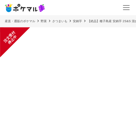
産直・通販のポケマル
野菜
さつまいも
安納芋
【絶品】種子島産 安納芋 2S&S 混
注
文
受
付
停
止
中