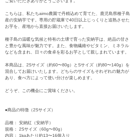
ご覧いただきありがとうございます。
こちらは、私たちaimo農園で丹精込めて育てた、鹿児島県種子島
産の安納芋です。専用の貯蔵庫で40日以上じっくりと追熟させた
お芋を、産地から直接お届けいたします。
種子島の温暖な気候と特有の土壌で育った安納芋は、絶品の甘さ
と豊かな風味が魅力です。また、食物繊維やビタミン、ミネラル
なども含まれ、日々の食卓を彩るお芋として親しまれています。
本商品は、2Sサイズ（約60〜80g）とSサイズ（約80〜140g）を
混合してお届けいたします。どちらのサイズもそれぞれの魅力が
あり、食べ方によって使い分けが楽しめます。
どうぞ、この機会にご賞味ください。
●商品の特徴（2Sサイズ）
品種： 安納紅（安納芋）
規格： 2Sサイズ（60g〜80g）
内容： 1kgあたり約13〜16個入り