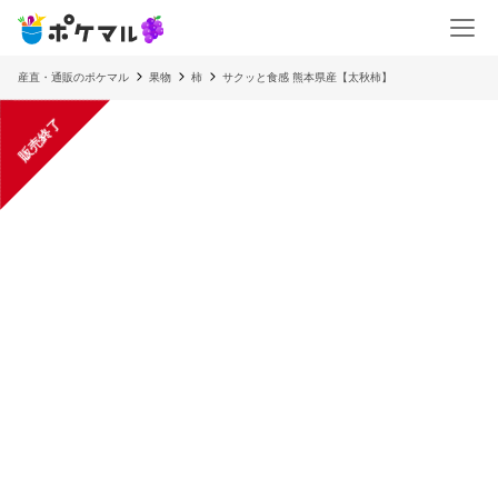
産直・通販のポケマル
果物
柿
サクッと食感 熊本県産【太秋柿】
販売終了